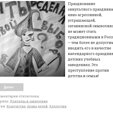
Празднование
оккультного праздника
явно агрессивной,
устрашающей,
сатанинской символик
не может стать
традиционными в Росс
— тем более не допусти
вводить его в качестве
календарного праздник
детских учебных
заведениях. Это
преступление против
детства и семьи!
Далее
мментарии
отключены
рика:
Доклады и заявления
ки:
Кощунства
,
права детей
,
Хэллоуин