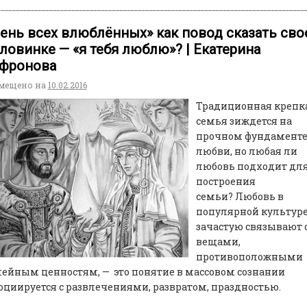
ень всех влюблённых» как повод сказать сво
ловинке — «я тебя люблю»? | Екатерина
фронова
мещено на
10.02.2016
Традиционная крепк
семья зиждется на
прочном фундаменте
любви, но любая ли
любовь подходит дл
построения
семьи? Любовь в
популярной культур
зачастую связывают 
вещами,
противоположными
ейным ценностям, — это понятие в массовом сознании
оциируется с развлечениями, развратом, праздностью.