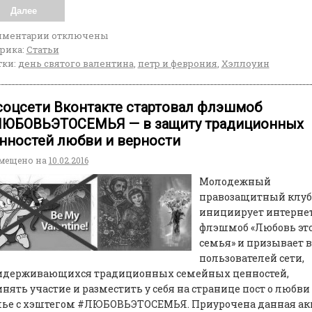
Далее
мментарии
отключены
рика:
Статьи
ки:
день святого валентина
,
петр и феврония
,
Хэллоуин
соцсети Вконтакте стартовал флэшмоб
ЮБОВЬЭТОСЕМЬЯ — в защиту традиционных
нностей любви и верности
мещено на
10.02.2016
Молодежный
правозащитный клуб
инициирует интернет
флэшмоб «Любовь эт
семья» и призывает в
пользователей сети,
идерживающихся традиционных семейных ценностей,
нять участие и разместить у себя на странице пост о любви
мье с хэштегом #ЛЮБОВЬЭТОСЕМЬЯ. Приурочена данная ак