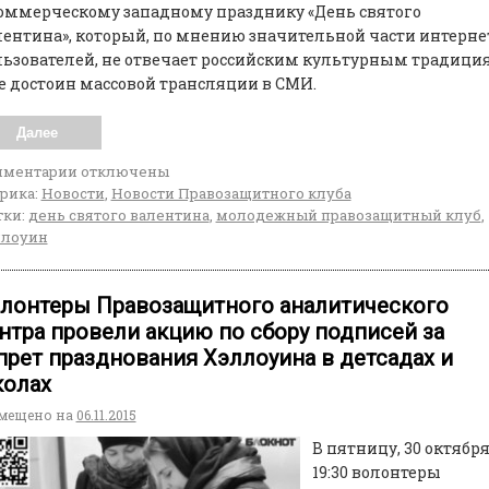
оммерческому западному празднику «День святого
ентина», который, по мнению значительной части интерне
ьзователей, не отвечает российским культурным традици
е достоин массовой трансляции в СМИ.
Далее
мментарии
отключены
рика:
Новости
,
Новости Правозащитного клуба
ки:
день святого валентина
,
молодежный правозащитный клуб
,
ллоуин
лонтеры Правозащитного аналитического
нтра провели акцию по сбору подписей за
прет празднования Хэллоуина в детсадах и
олах
мещено на
06.11.2015
В пятницу, 30 октября
19:30 волонтеры