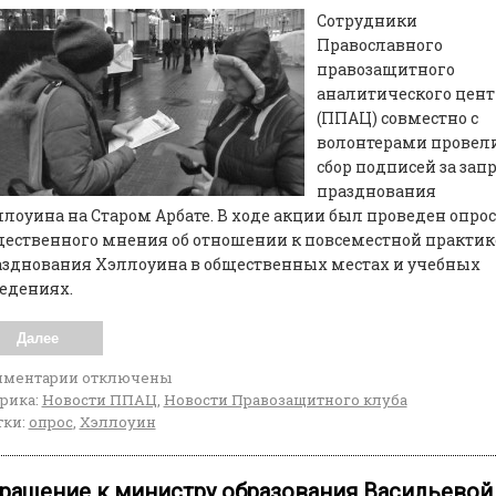
Сотрудники
Православного
правозащитного
аналитического цент
(ППАЦ) совместно с
волонтерами провел
сбор подписей за зап
празднования
лоуина на Старом Арбате. В ходе акции был проведен опрос
ественного мнения об отношении к повсеместной практик
азднования Хэллоуина в общественных местах и учебных
едениях.
Далее
мментарии
отключены
рика:
Новости ППАЦ
,
Новости Правозащитного клуба
ки:
опрос
,
Хэллоуин
ращение к министру образования Васильевой 