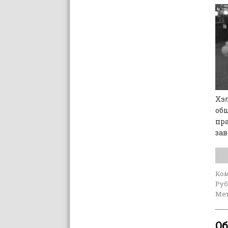
Хэл
общ
пр
зав
Ко
Руб
Мет
Об