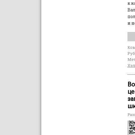
к к
Вал
пол
и н
Ко
Руб
Мет
Хэ
Во
це
за
шк
Раз