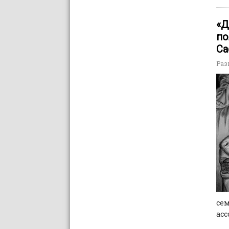
«Д
по
Са
Раз
сем
асс