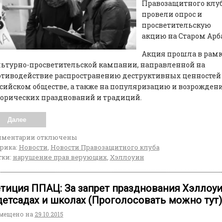
Правозащитного клу
провели опрос и
просветительскую
акцию на Старом Арба
Акция прошла в рам
ьтурно-просветительской кампании, направленной на
тиводействие распространению деструктивных ценностей
сийском обществе, а также на популяризацию и возрожден
орических празднований и традиций.
Далее
мментарии
отключены
рика:
Новости
,
Новости Правозащитного клуба
ки:
нарушение прав верующих
,
Хэллоуин
тиция ППАЦ: За запрет празднования Хэллоу
детсадах и школах (Проголосовать можно тут)
мещено на
29.10.2015