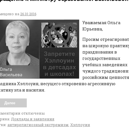
мещено на
26.10.2016
Уважаемая Ольга
Юрьевна,
Просим отреагирова
на широкую практик
празднования в
государственных
учебных заведениях
чуждого традицион
российским ценност
здника Хэллоуин, несущего откровенно агрессивную
атику зла и насилия.
Далее
мментарии
отключены
рика:
Доклады и заявления
ки:
антирелигиозный экстремизм
,
Хэллоуин