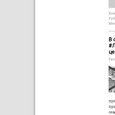
Ко
Руб
Мет
В 
#Л
це
Раз
пр
при
се