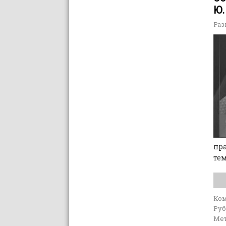
Ю.
Раз
пра
тем
Ко
Руб
Мет