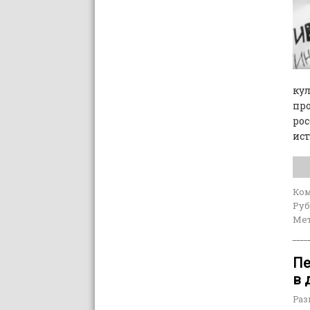
кул
про
рос
ист
Ко
Руб
Мет
Пе
в 
Раз