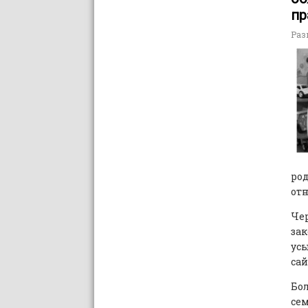
пр
Раз
ро
отн
Чер
зак
усы
сай
Бол
сем