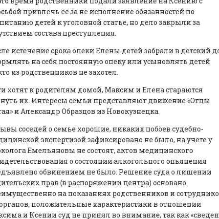
это время родственники подали заявление на Ксению с
сьбой привлечь ее за не исполнение обязанностей по
питанию детей к уголовной статье, но дело закрыли за
утствием состава преступления.
ле истечение срока опеки Елены детей забрали в детский д
рмлять на себя постоянную опеку или усыновлять детей
то из родственников не захотел.
и хотят к родителям домой, Максим и Елена стараются
нуть их. Интересы семьи представляют движение «Отцы
ая» и Александр Образцов из Новокузнецка.
ывы соседей о семье хорошие, никаких побоев судебно-
ицинской экспертизой зафиксировано не было, на учете у
колога Емельяновы не состоят, актов медицинского
идетельствования о состоянии алкогольного опьянения
дъявлено обвинением не было. Решение суда о лишении
ительских прав (в распоряжении центра) основано
имущественно на показаниях родственников и сотрудник
органов, положительные характеристики в отношении
сима и Ксении суд не принял во внимание, так как «сведе