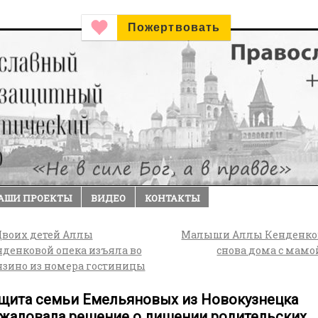
Пожертвовать
АШИ ПРОЕКТЫ
ВИДЕО
КОНТАКТЫ
воих детей Аллы
Малыши Аллы Кенденко
денковой опека изъяла во
снова дома с мамо
язино из номера гостиницы
щита семьи Емельяновых из Новокузнецка
жаловала решение о лишении родительских