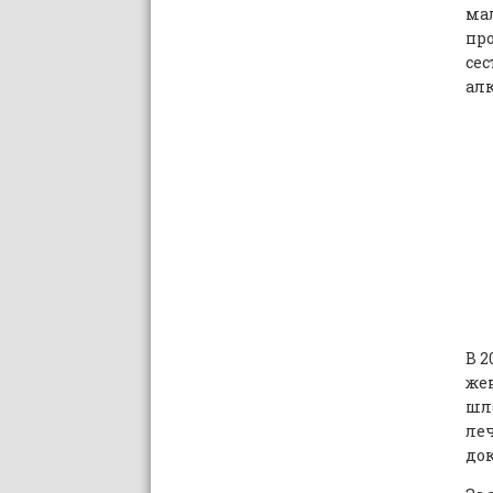
мал
про
сес
алк
В 2
жен
шло
леч
док