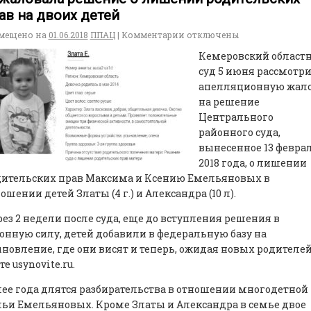
ав на двоих детей
мещено на
01.06.2018
ППАЦ
|
Комментарии
отключены
Кемеровский област
суд 5 июня рассмотр
апелляционную жал
на решение
Центрального
районного суда,
вынесенное 13 февра
2018 года, о лишении
дительских прав Максима и Ксению Емельяновых в
ошении детей Златы (4 г.) и Александра (10 л).
ез 2 недели после суда, еще до вступления решения в
онную силу, детей добавили в федеральную базу на
новление, где они висят и теперь, ожидая новых родителей
те usynovite.ru.
ее года длятся разбирательства в отношении многодетной
ьи Емельяновых. Кроме Златы и Александра в семье двое