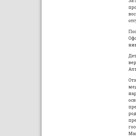
За 
про
вос
отс
Пос
Офо
ник
Дет
вер
Алт
Отз
мед
нар
осв
пре
род
пре
гос
Мак