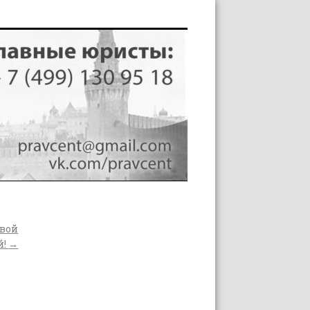
вой
й!
→