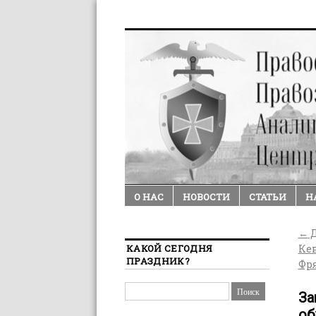
О НАС
НОВОСТИ
СТАТЬИ
Н
←
Д
КАКОЙ СЕГОДНЯ
Кен
ПРАЗДНИК?
Фр
За
об