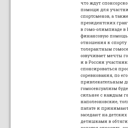
что ждут спонсорск
помощи для участни
спортсменов, а такж
президентских гран
в гомо-олимпиаде в 
финансовую помощь 
отношения к спорту 
толерантным гомосе
озвучивает мечты го
и в России участник
спонсироваться прос
соревнования, по ег
привлекательным дл
гомосексуализм буде
сильнее с каждым г
наполеоновские, тол
палате и принимают
заседают на детских
детишками в обтягив
хочется спросить, 