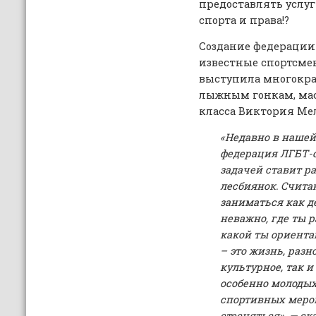
предоставлять услуг
спорта и права!?
Создание федерации
известные спортсмен
выступила многокра
лыжным гонкам, мас
класса Виктория Ме
«Недавно в нашей
федерация ЛГБТ-с
задачей ставит ра
лесбиянок. Счита
заниматься как де
неважно, где ты р
какой ты ориентац
– это жизнь, разн
культурное, так и
особенно молодых
спортивных мероп
стесняться», — ск