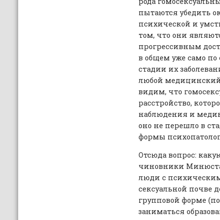
рода гомосексуальн
пытаются убедить о
психической и умст
том, что они являю
прогрессивным дост
в общем уже само по 
стадии их заболева
любой медицинский 
видим, что гомосекс
расстройство, котор
наблюдения и медик
оно не перешло в с
формы психопатолог
Отсюда вопрос: каку
чиновники Минюста 
люди с психическим
сексуальной почве д
групповой форме (по
заниматься образова