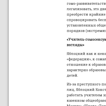
гомо-развивательст
легализовать, это д
преобрести крайние
спровоцировать бес
установленных обще
порядков (экстремиз
«Учитель-гомосексуа
взгляды»
Яблоцкий как и нек
«федерации», к сож
отношение к образов
характерно образовы
детей.
Из-за преступного 
лиц, Яблоцкий Конс
работать учителем 
казенном общеобраз
Москвы «Школа «Тех