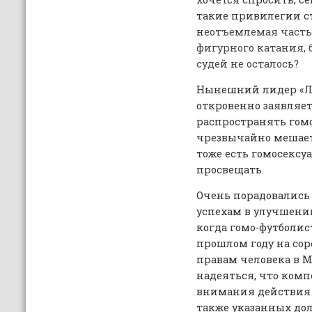
такие привилегии ст
н
еотъемлемая часть
фигурного катания, 
судей не осталось?
Нынешний лидер «ЛГ
откровенно заявляет
распространять гомо
чрезвычайно мешает,
тоже есть гомосексу
просвещать.
Очень порадовались
успехам в улучшени
когда гомо-футболис
прошлом году на со
правам человека в М
надеяться, что ком
внимания действия 
также указанных до