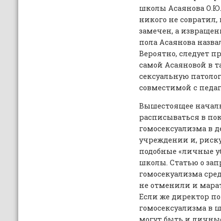
школы Асаянова О.Ю.
никого не совратил,
замечен, а извращен
пола Асаянова назв
Вероятно, следует 
самой Асаяновой в т
сексуальную патоло
совместимой с педаг
Вышестоящее началь
расписываться в по
гомосексуализма в д
учреждении и, риск
подобные «личные 
школы. Статью о за
гомосекуализма сре
не отменили и марат
Если же директор по
гомосексуализма в ш
могут быть и личны