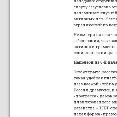
наподобие спортивны
спорту безусловно о
напоминает клуб ге
активных игр. Зазыв
ограничений по возр
Не смотря на всю тя
заболевания, так н
активно и грамотно
социального пиара 
Наполеон из 6-й па
Они открыто рассказ
такая удобная плат
называемой «лгбт-ку
России дремучие, и 
«прогресса», демок
цивилизованного ми
равенства. «ЛГБТ-сп
некая форма «право