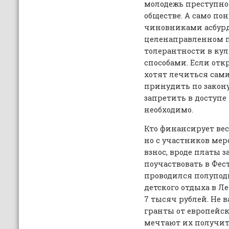
молодежь преступно
обществе. А само по
чиновниками асбурд
целенаправленном 
толерантности в ку
способами. Если от
хотят лечиться сами
принудить по закону,
запретить в доступ
необходимо.
Кто финансирует вес
но с участников ме
взнос, вроде платы за 
поучаствовать в Фес
проводился полупод
детского отдыха в Ле
7 тысяч рублей. Не 
гранты от европейск
мечтают их получить