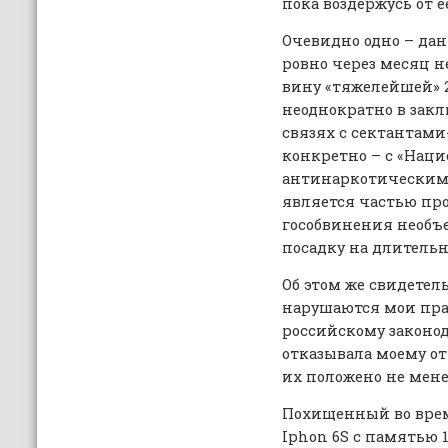
пока воздержусь от 
Очевидно одно – да
ровно через месяц н
вину «тяжелейшей» 
неоднократно в зак
связях с сектантам
конкретно – с «Нац
антинаркотическим 
является частью пр
гособвинения необъ
посадку на длитель
Об этом же свидетель
нарушаются мои пра
российскому законод
отказывала моему от
их положено не менее
Похищенный во вре
Iphon 6S с памятью 