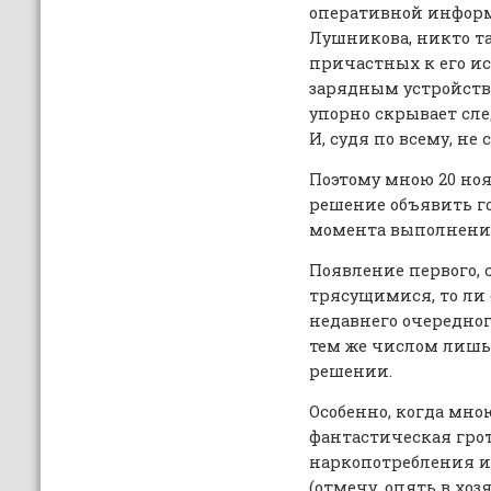
оперативной инфор
Лушникова, никто та
причастных к его и
зарядным устройств
упорно скрывает сле
И, судя по всему, не 
Поэтому мною 20 ноя
решение объявить го
момента выполнения
Появление первого, с
трясущимися, то ли 
недавнего очередног
тем же числом лишь
решении.
Особенно, когда мно
фантастическая грот
наркопотребления и
(отмечу, опять в хо