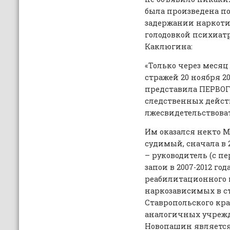
была произведена п
задержании наркоти
голодовкой психиат
Каклюгина:
«Только через месяц
стражей 20 ноября 2
представила ПЕРВОГ
следственных дейст
лжесвидетельствова
Им оказался некто 
судимый, сначала в 2
– руководитель (с п
запои в 2007-2012 го
реабилитационного ц
наркозависимых в с
Ставропольского кра
аналогичных учреж
Новопашин является