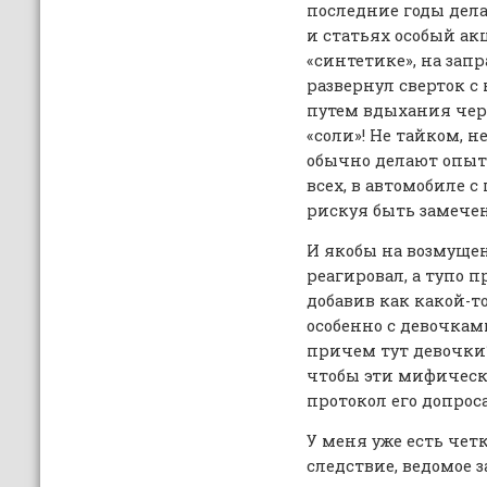
последние годы дела
и статьях особый ак
«синтетике», на зап
развернул сверток с
путем вдыхания чере
«соли»! Не тайком, н
обычно делают опыт
всех, в автомобиле 
рискуя быть замече
И якобы на возмуще
реагировал, а тупо 
добавив как какой-то
особенно с девочкам
причем тут девочки?
чтобы эти мифическ
протокол его допроса
У меня уже есть чет
следствие, ведомое 