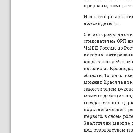
прерваны, номера те
И вот теперь явлени
лжесвидетеля…
С его стороны на оч
следователем ОРП н
ЧМВД России по Рос
история, датированн
когда у нас, действи
поездка из Краснода
области. Тогда я, по
момент Красильнико
заместителем руков
момент дефицит кад
государственно-церк
наркологического р
первого, в своем род
Зная лично многие г
под руководством гл