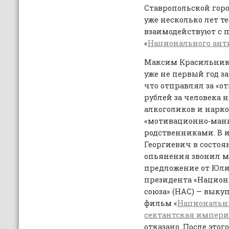
Ставропольской горо
уже несколько лет 
взаимодействуют с 
«
Национального ант
Максим Красильнико
уже не первый год за
что отправлял за «от
рублей за человека
алкоголиков и нарк
«мотивационно-мани
родственниками. В 
Георгиевич в состоя
опьянения звонил мн
предложение от Юл
президента «Национ
союза» (НАС) — выку
фильм «
Национальн
сектантская импер
отказано. После это