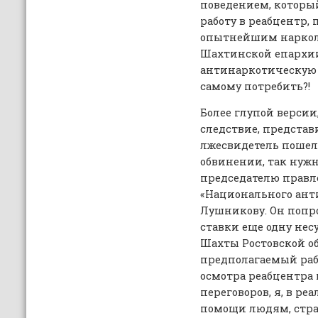
поведением, которы
работу в реабцентр, 
опытнейшим наркол
Шахтинской епархи
антинаркотическую 
самому потребить?!
Более глупой версии
следствие, представи
лжесвидетель пошел
обвинении, так нужн
председателю правл
«Национального анти
Лушникову. Он попр
ставки еще одну несу
Шахты Ростовской об
предполагаемый раб
осмотра реабцентра 
переговоров, я, в ре
помощи людям, стра