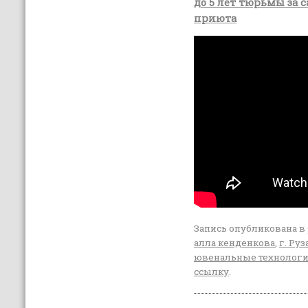
до 5 лет тюрьмы за 
приюта
Запись опубликована в
алла кенденкова
,
г. Руз
ювенальные технолог
ссылку
.