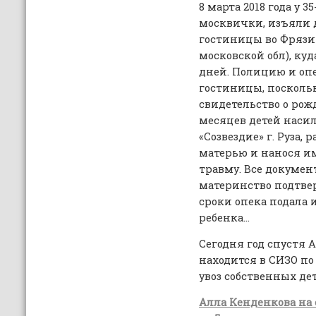
8 марта 2018 года у 
москвички, изъяли д
гостиницы во Фрязи
московской обл), куд
дней. Полицию и оп
гостиницы, поскольк
свидетельство о рож
месяцев детей наси
«Созвездие» г. Руза
матерью и нанося 
травму. Все докуме
материнство подтве
сроки опека подала 
ребенка…
Сегодня год спустя 
находится в СИЗО по
увоз собственных дет
Алла Кенденкова на 