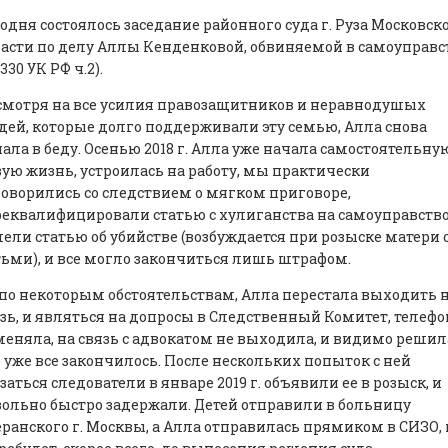
одня состоялось заседание районного суда г. Руза Московск
асти по делу Аллы Кенденковой, обвиняемой в самоуправс
. 330 УК РФ ч.2).
смотря на все усилия правозащитников и неравнодушых
ей, которые долго поддерживали эту семью, Алла снова
ала в беду. Осенью 2018 г. Алла уже начала самостоятельну
ую жизнь, устроилась на работу, мы практически
оворились со следствием о мягком приговоре,
еквалифицировали статью с хулиганства на самоуправство
ели статью об убийстве (возбуждается при розыске матери 
ьми), и все могло закончиться лишь штрафом.
по некоторым обстоятельствам, Алла перестала выходить 
зь, и являться на допросы в Следственный Комитет, телеф
еняла, на связь с адвокатом не выходила, и видимо решил
 уже все закончилось. После нескольких попыток с ней
заться следователи в январе 2019 г. объявили ее в розыск, и
ольно быстро задержали. Детей отправили в больницу
ранского г. Москвы, а Алла отправилась прямиком в СИЗО, 