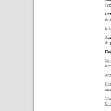
суд
Бли
Ал
htt
#п
#п
По
Сле
по
Алл
Нов
ад
Суд
Ке