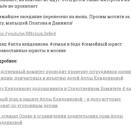
ьбе не проявляет.
жайшее заседание перенесено на июнь. Просим молитв за
лу, малышей Платона и Даниила!
ps://youtu.be/RNs1nm2e8e4
пац #алла кенденкова #семья в беде #семейный юрист
равославные юристы в москве
дробнее:
дственный комитет проводит проверку сотрудников опеки
лиции, причастных к изъятию детей Аллы Кенденковой
у Кенденкову допрашивали в Следственном Комитете 4 ча
ый этап в защите Аллы Кенденковой – в дело вступает
вокат по уголовным делам
 отказал Опеке в ограничении родительских прав Аллы
нденковой