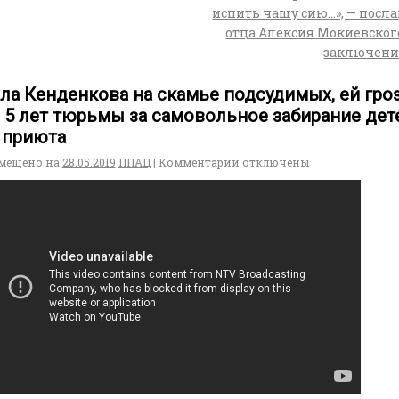
испить чашу сию…», — посл
отца Алексия Мокиевског
заключен
ла Кенденкова на скамье подсудимых, ей гро
 5 лет тюрьмы за самовольное забирание дет
 приюта
мещено на
28.05.2019
ППАЦ
|
Комментарии
отключены