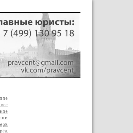
ение
 все
ские
были
перь
ерёд