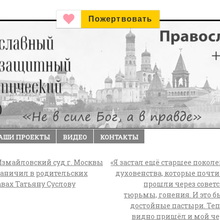
Пожертвовать
АШИ ПРОЕКТЫ
ВИДЕО
КОНТАКТЫ
змайловский суд г. Москвы
«Я застал ещё старшее покол
раничил в родительских
духовенства, которые почти
вах Татьяну Суслову
прошли через совет
тюрьмы, гонения. И это 
достойные пастыри. Те
видно пришёл и мой ч