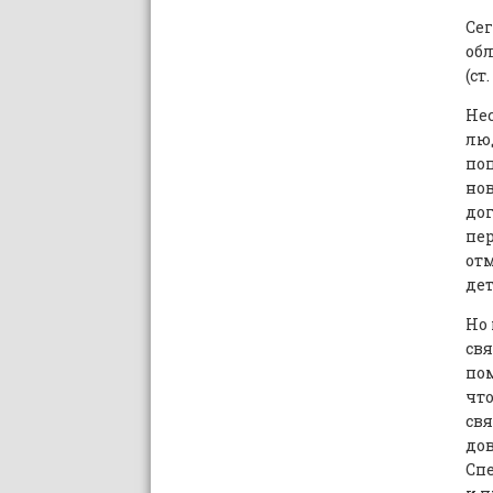
Сег
обл
(ст
Не
люд
поп
нов
дог
пер
отм
дет
Но 
свя
пом
что
свя
дов
Спе