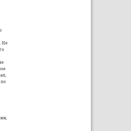
о
. Не
го
не
ное
ал,
 по
ии,