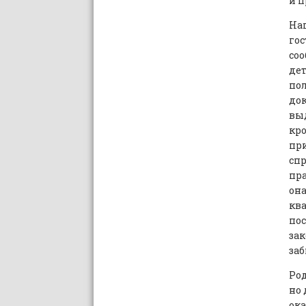
и п
Нап
гос
соо
дет
пол
док
выд
кро
при
спр
пра
она
ква
пос
зак
заб
Род
но 
ока