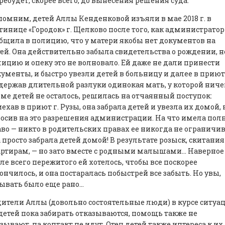
ребудет, скорее всего, до вынесения решения суда.
омним, детей Аллы Кенденковой изъяли в мае 2018 г. в
тинице «Городок» г. Щелково после того, как администратор
бщила в полицию, что у матери якобы нет документов на
ей. Она действительно забыла свидетельства о рождении, н
ицию и опеку это не волновало. Ей даже не дали принести
ументы, и быстро увезли детей в больницу и далее в приют
ержав длительной разлуки одинокая мать, у которой ниче
ме детей не осталось, решилась на отчаянный поступок:
ехав в приют г. Рузы, она забрала детей и увезла их домой, 
осив на это разрешения администрации. На что имела пол
во — никто в родительских правах ее никогда не ограничив
 просто забрала детей домой! В результате розыск, скитания
ртирам, — но зато вместе с родными малышами… Наверное
ле всего пережитого ей хотелось, чтобы все поскорее
ончилось, и она постаралась побыстрей все забыть. Но увы,
ывать было еще рано…
ители Аллы (довольно состоятельные люди) в курсе ситуац
детей пока забирать отказываются, помощь также не
зывают, на контакт не идут. Отец детей также интереса к их