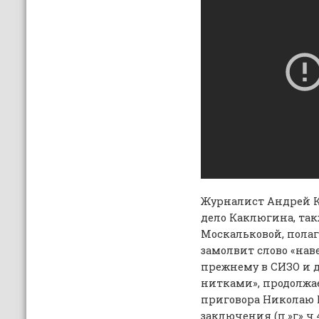
Журналист Андрей К
дело Каклюгина, та
Москальковой, полага
замолвит слово «нав
прежнему в СИЗО и д
нитками», продолжае
приговора Николаю К
заключения (п.»г» ч.4