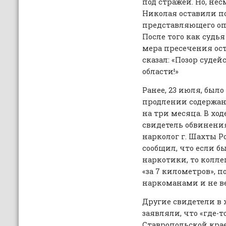
под стражей. Но, нес
Николая оставили по
представляющего оп
После того как судья
мера пресечения ост
сказал: «Позор судей
области!»
Ранее, 23 июля, был
продлении содержан
на три месяца. В хо
свидетель обвинения
нарколог г. Шахты Р
сообщил, что если 
наркотики, то колле
«за 7 километров», 
наркоманами и не ве
Другие свидетели в 
заявляли, что «где-т
Ставропольской кра