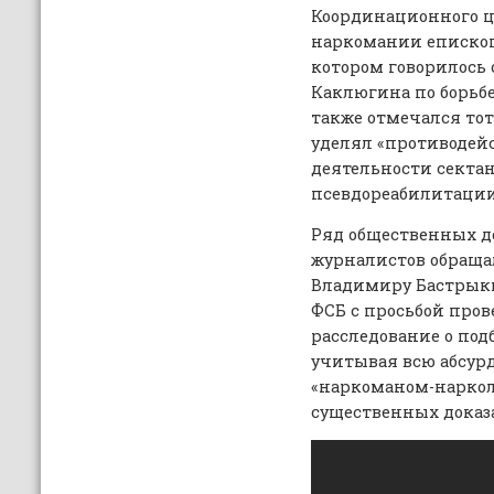
Координационного ц
наркомании еписко
котором говорилось 
Каклюгина по борьбе 
также отмечался тот
уделял «противодей
деятельности сектан
псевдореабилитации
Ряд общественных де
журналистов обраща
Владимиру Бастрыки
ФСБ с просьбой пров
расследование о под
учитывая всю абсур
«наркоманом-наркол
существенных доказ