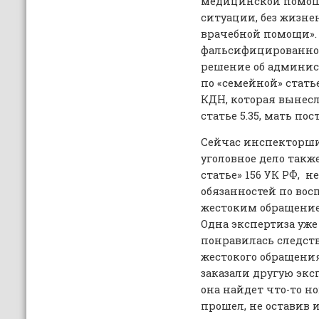
медицинской помощи
ситуации, без жизне
врачебной помощи».
фальсифицированног
решение об админи
по «семейной» статье
КДН, которая вынесл
статье 5.35, мать по
Сейчас инспекторши
уголовное дело такж
статье» 156 УК РФ, 
обязанностей по вос
жестоким обращение
Одна экспертиза уже
понравилась следств
жестокого обращения
заказали другую экс
она найдет что-то но
прошел, не оставив и