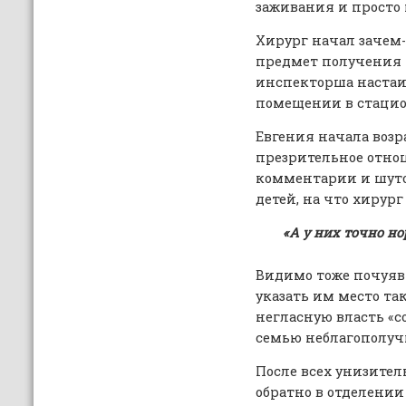
заживания и просто 
Хирург начал зачем-
предмет получения т
инспекторша настаив
помещении в стацио
Евгения начала возр
презрительное отно
комментарии и шут
детей, на что хирур
«А у них точно н
Видимо тоже почуяв 
указать им место т
негласную власть «
семью неблагополуч
После всех унизите
обратно в отделении