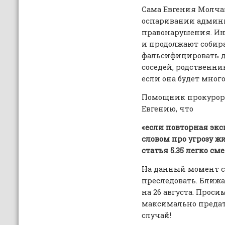
Сама Евгения Молчан
оспаривании админ
правонарушения. Ин
и продолжают собир
фальсифицировать 
соседей, родственни
если она будет много
Помощник прокурора
Евгению, что
«если повторная экс
словом про угрозу ж
статья 5.35 легко см
На данный момент 
преследовать. Ближа
на 26 августа. Прос
максимально предат
случай!