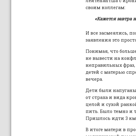
лейтенантша с иро
своим коллегам:
«Кажется завтра н
И все засмеялись, по
заявления это прост
Понимая, что больше
не вывести на конфл
неправильных фраз,
детей с матерью спро
вечера.
Дети были напуганы,
от страха и вида кр
целой и сухой ранкой
пить. Было темно и 
Пришлось идти 3 км
В итоге матери в пр