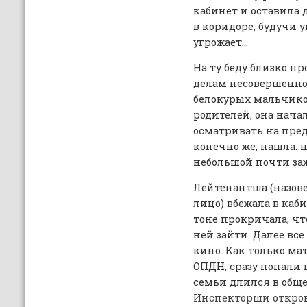
кабинет и оставила д
в коридоре, будучи у
угрожает…
На ту беду близко п
делам несовершенно
белокурых мальчико
родителей, она нача
осматривать на пред
конечно же, нашла: н
небольшой почти за
Лейтенантша (назов
лицо) вбежала в каб
тоне прокричала, ч
ней зайти. Далее все
кино. Как только ма
ОПДН, сразу попали 
семьи длился в обще
Инспекторши откров