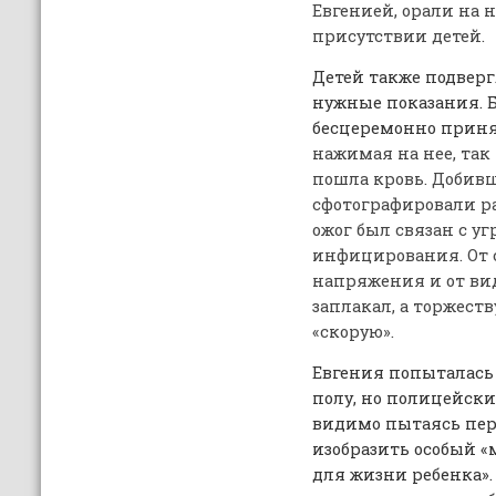
Евгенией, орали на н
присутствии детей.
Детей также подверг
нужные показания. 
бесцеремонно прин
нажимая на нее, так 
пошла кровь. Добивш
сфотографировали ра
ожог был связан с уг
инфицирования. От 
напряжения и от ви
заплакал, а торжес
«скорую».
Евгения попыталась 
полу, но полицейские
видимо пытаясь пер
изобразить особый «
для жизни ребенка». 