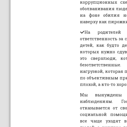
коррупционных сх
оболванивания люде
на фоне обилия но
наверху как пирожк
На родителей 
ответственность за 
детей, как будто д
которых нужно сду
это сверхлюди, ко
безответственны
нагрузкой, которая 
по объективным при
плохой, а кто-то хор
Мы вынуждены к
наблюдениям. Го
отказывается от св
социальной помощи
все чаще уходят 