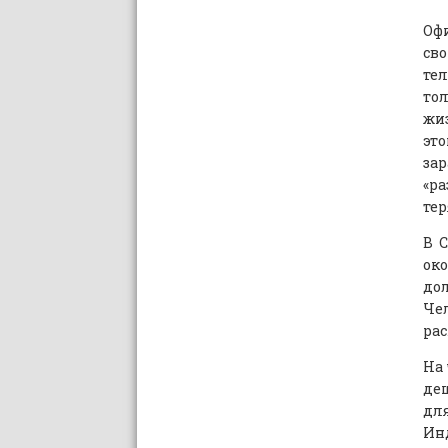
Оф
св
тел
то
жи
это
за
«р
тер
В С
око
до
Чел
рас
На 
деш
для
Ин