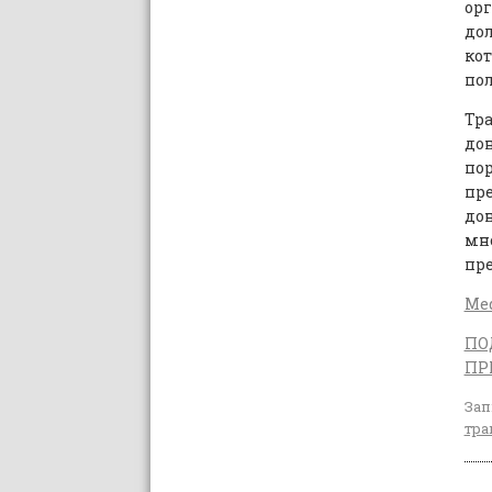
ор
до
ко
пол
Тр
дон
по
пр
до
мн
пр
Med
ПО
ПР
Зап
тра