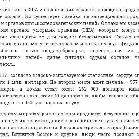
ициально в США и европейских странах запрещено прода
ои органы. Но существует лазейка, не запрещающая про
 и органов для «исследовательских целей». Однако это каса
лько органов умерших граждан (США), которые могут 
зни «завещать» их для «науки» безвозмездно. Только п
го их органы могут стать товаром и на них смогут официа
работать только «кадавр-брокеры», перепродавая их 
азличных целей», далее ниточка судьбы органов ча
яется…
ША, согласно широко-используемой статистике, сердце с
ло 1 млн. долларов. На втором месте идет печень – 557
лларов, а почки стоят около 262 000 долларов кажд
овеческая кожа стоит 10 долларов за дюйм, глазные яб
ходятся по 1500 долларов за штуку.
черном мировом рынке органы продаются, безусловно, в 
евле, и их происхождение в большинстве случаев неизве
 конечного потребителя. В странах «третьего мира» (Пакис
дия, Ближний Восток и другие) люди часто продают с