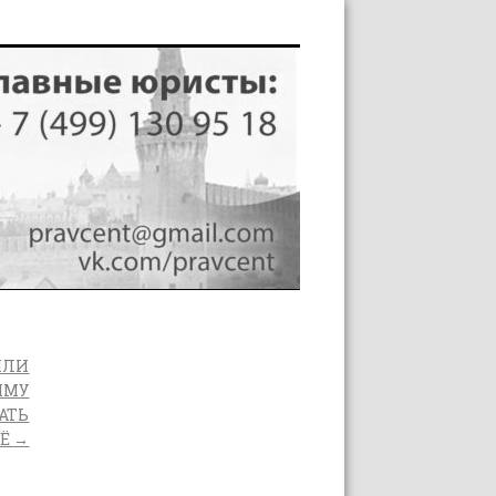
ИЛИ
ММУ
АТЬ
СЁ
→