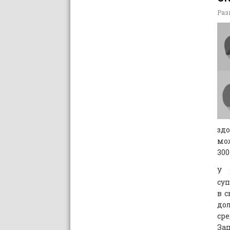
Раз
зд
мож
300
У 
суп
в с
дол
сре
Зап