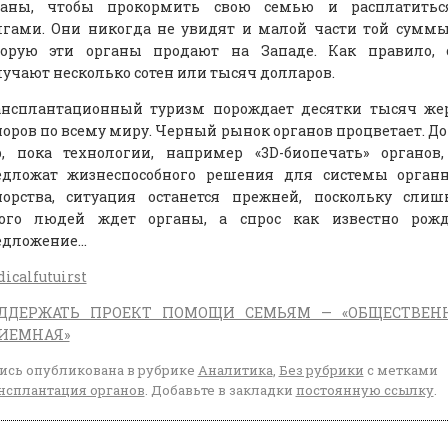
ганы, чтобы прокормить свою семью и расплатитьс
лгами. Они никогда не увидят и малой части той суммы
торую эти органы продают на Западе. Как правило, 
учают несколько сотен или тысяч долларов.
ансплантационный туризм порождает десятки тысяч жер
оров по всему миру. Черный рынок органов процветает. До
р, пока технологии, например «3D-биопечать» органов
едложат жизнеспособного решения для системы органн
норства, ситуация останется прежней, поскольку слиш
ого людей ждет органы, а спрос как известно рожд
едложение…
icalfutuirst
ДДЕРЖАТЬ ПРОЕКТ ПОМОЩИ СЕМЬЯМ — «ОБЩЕСТВЕН
ИЕМНАЯ»
ись опубликована в рубрике
Аналитика
,
Без рубрики
с метками
нсплантация органов
. Добавьте в закладки
постоянную ссылку
.