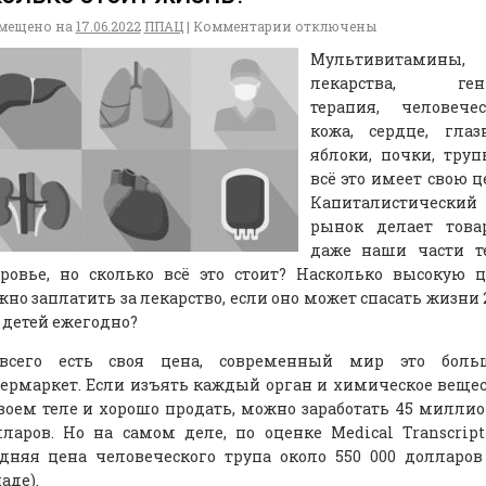
мещено на
17.06.2022
ППАЦ
|
Комментарии
отключены
Мультивитамины,
лекарства, ген
терапия, человечес
кожа, сердце, глаз
яблоки, почки, тру
всё это имеет свою ц
Капиталистический
рынок делает това
даже наши части те
оровье, но сколько всё это стоит? Насколько высокую 
но заплатить за лекарство, если оно может спасать жизни 
 детей ежегодно?
всего есть своя цена, современный мир это боль
ермаркет. Если изъять каждый орган и химическое веще
воем теле и хорошо продать, можно заработать 45 милли
ларов. Но на самом деле, по оценке Меdical Transcript
дняя цена человеческого трупа около 550 000 долларов
аде).