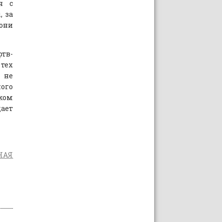
я с
, за
они
тв-
 тех
, не
ого
ком
ает
НАЯ