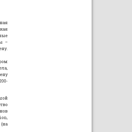
ная
кая
ные
пы –
ену.
ром
ла,
цену
200-
шой
ство
онов
ion,
 (на