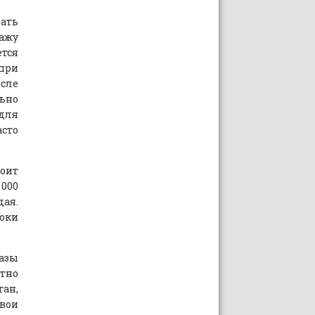
вать
дажу
ется
при
осле
льно
для
сто
тоит
 000
ая.
локи
разы
стно
тан,
вои