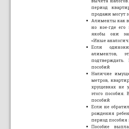
вычета налогов
период кварти
продажи могут з
Алименты как ви
но кое-где его
якобы они за
«Иные аналоги
Если одинок
алиментов, э
подтверждать.
пособий
Наличие имуще
метров, кварти
хрущевках не 
этого пособия.
пособий
Если не обратил
рождения ребен
период пособия
Пособие выпла