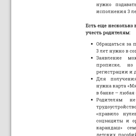
нужно подават
исполнения 3 л
Есть еще несколько 
учесть родителям:
Обращаться за п
3 лет нужно в 
Заявление мо
прописке, н
регистрации и 
Для получени
нужна карта «М
в банке — любая
Родителям не
трудоустройств
«правило нулев
соцзащиты и ор
карандаш» сем
детских пособи