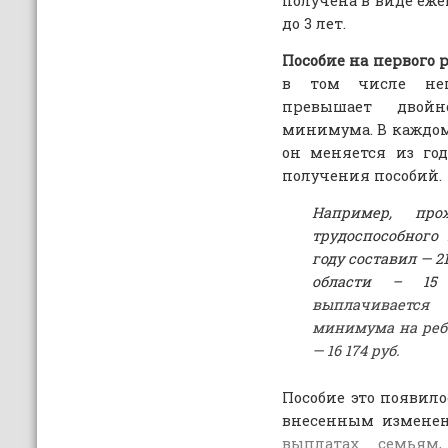
получена в виде еж
до 3 лет.
Пособие на первого 
в том числе неп
превышает двойн
минимума. В каждом
он меняется из год
получения пособий.
Например, пр
трудоспособного
году составил — 2
области – 1
выплачивается
минимума на ребе
— 16 174 руб.
Пособие это появило
внесенным измен
выплатах семьям