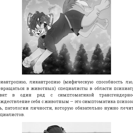
риантропию, ликантропию (мифическую способность лю
евращаться в животных) специалисты в области психиа
авят в один ряд с симптоматикой трансгендернос
ждествление себя с животным — это симптоматика психоза
ь, патологии личности, которую обязательно нужно лечи
циалистов.