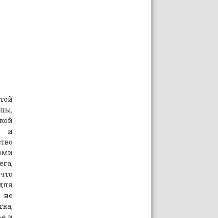
той
нцы,
кой
м и
ство
ыми
га,
 что
для
 не
тка,
ье и