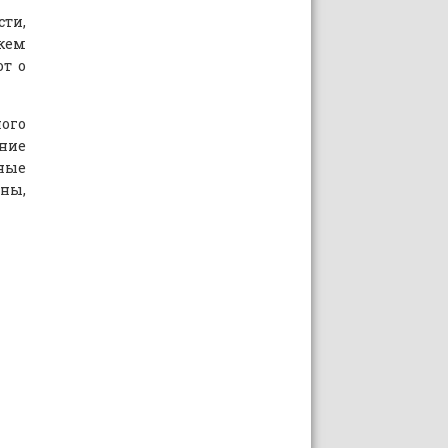
сти,
кем
ют о
ого
ение
вные
ны,