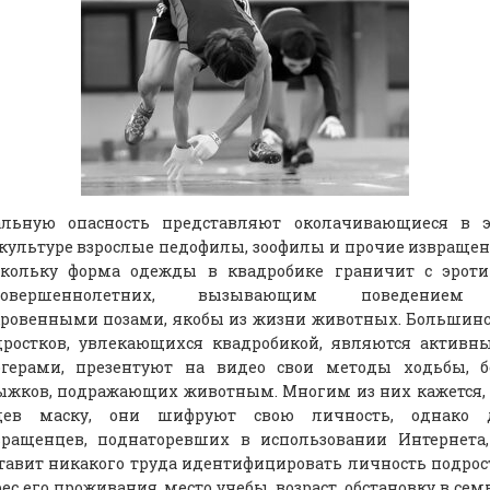
альную опасность представляют околачивающиеся в э
культуре взрослые педофилы, зоофилы и прочие извраще
скольку форма одежды в квадробике граничит с эроти
совершеннолетних, вызывающим поведение
кровенными позами, якобы из жизни животных. Большин
дростков, увлекающихся квадробикой, являются активн
огерами, презентуют на видео свои методы ходьбы, бе
ыжков, подражающих животным. Многим из них кажется,
дев маску, они шифруют свою личность, однако 
вращенцев, поднаторевших в использовании Интернета,
тавит никакого труда идентифицировать личность подрос
ес его проживания, место учебы, возраст, обстановку в сем