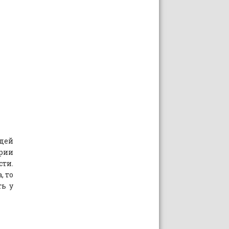
дей
трии
ти.
, то
ть у