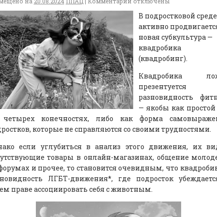
мещено на
20.08.2024
ППАЦ
|
Комментарии
отключены
В подростковой среде
активно продвигаетс
новая субкультура —
квадробика
(квадробинг).
Квадробика ло
презентуется 
разновидность фитн
— якобы как простой
 четырех конечностях, либо как форма самовыраже
ростков, которые не справляются со своими трудностями.
нако если углубиться в анализ этого движения, их ви
путствующие товары в онлайн-магазинах, общение моло
форумах и прочее, то становится очевидным, что квадроби
зновидность ЛГБТ-движения*, где подросток убеждаетс
ем праве ассоциировать себя с животным.