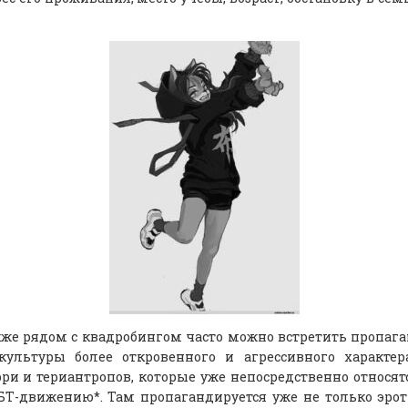
же рядом с квадробингом часто можно встретить пропаг
бкультуры более откровенного и агрессивного характе
ри и териантропов, которые уже непосредственно относят
БТ-движению*. Там пропагандируется уже не только эро