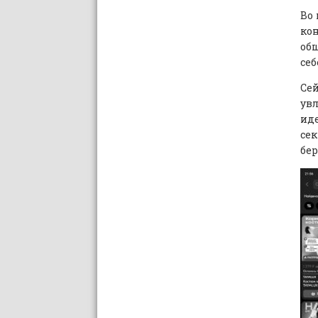
Во 
ко
общ
себ
Се
ув
иде
се
бер