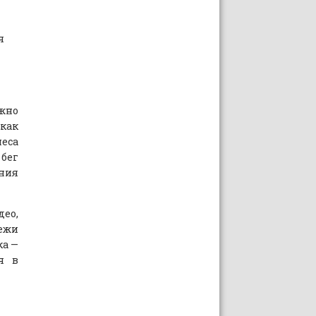
я
жно
как
еса
 бег
ния
део,
дежи
ка —
я в