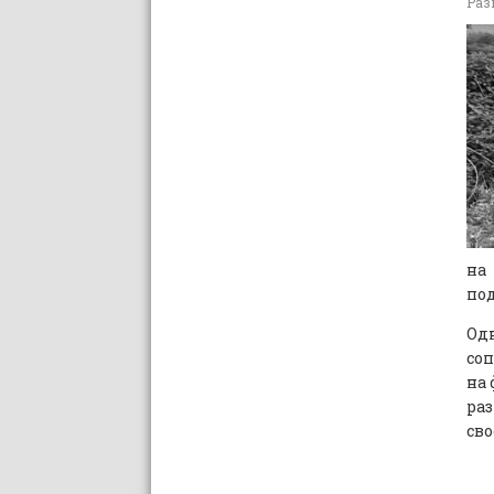
Раз
на
под
Од
со
на 
ра
сво