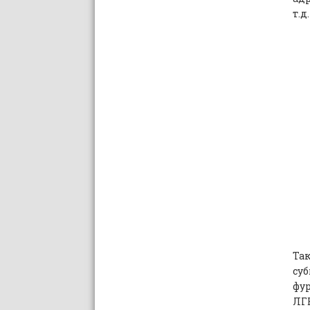
т.д.
Так
су
фур
ЛГ