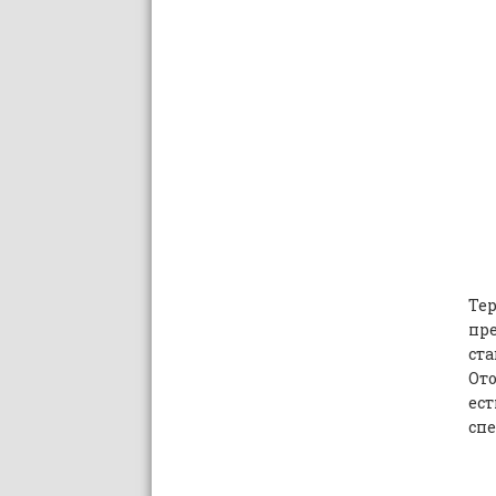
Те
пр
ст
Ото
ест
спе