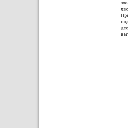
зо
ле
Пр
по
де
вы