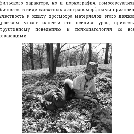
офильского характера, но и порнография, гомосексуали
сбиянство в виде животных с антропоморфными признак
ичастность к опыту просмотра материалов этого движе
дростком может нанести его психике урон, привест
структивному поведению и психопатологии со вс
текающими.