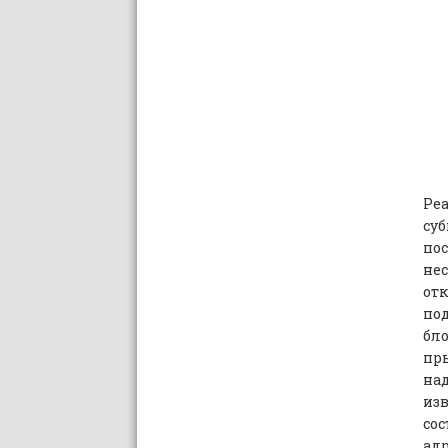
Ре
суб
по
не
от
по
бл
пр
на
из
сос
адр