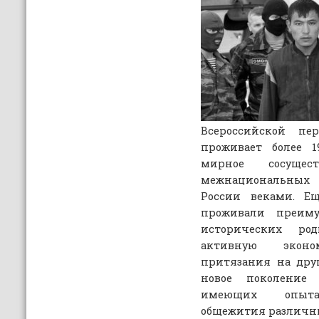
Всероссийской пе
проживает более 1
мирное сосущес
межнациональных
России веками. Е
проживали преим
исторических ро
активную экон
притязания на дру
новое поколение
имеющих опыта 
общежития различны