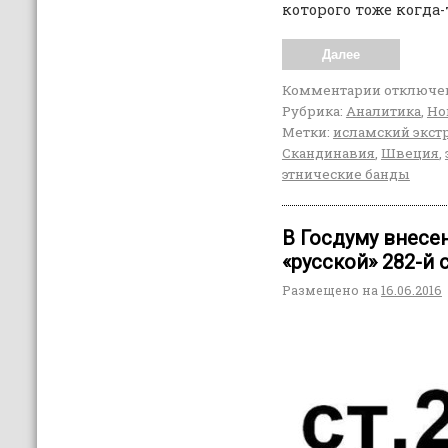
которого тоже когда
Далее
Комментарии
отключе
Рубрика:
Аналитика
,
Но
Метки:
исламский экс
Скандинавия
,
Швеция
,
этнические банды
В Госдуму внесе
«русской» 282-й 
Размещено на
16.06.2016