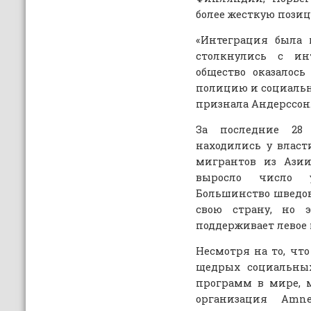
более жесткую пози
«Интеграция была 
столкнулись с ин
общество оказалос
полицию и социальн
признала Андерссон
За последние 28 
находились у власт
мигрантов из Ази
выросло число у
Большинство шведов
свою страну, но 
поддерживает левое 
Несмотря на то, чт
щедрых социальны
программ в мире, 
организация Amnes