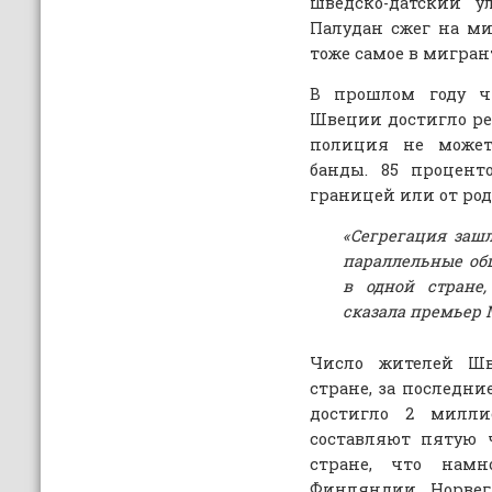
шведско-датский у
Палудан сжег на ми
тоже самое в мигран
В прошлом году ч
Швеции достигло рек
полиция не может
банды. 85 процент
границей или от ро
«Сегрегация зашл
параллельные об
в одной стране
сказала премьер 
Число жителей Шв
стране, за последни
достигло 2 милли
составляют пятую 
стране, что нам
Финляндии, Норвег