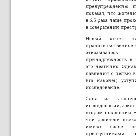
предупреждению пр
показал, что жител
в 2,5 раза чаще про
в совершении прест
Новый отчет по
правительственное а
отказывалось 
принадлежность в с
это неэтично. Однак
давления с целью 
Brå наконец уступ
исследование.
Одна из ключев
исследовании, заклю
втором поколении —
чьи родители въех
имеют более вы
преступниками,