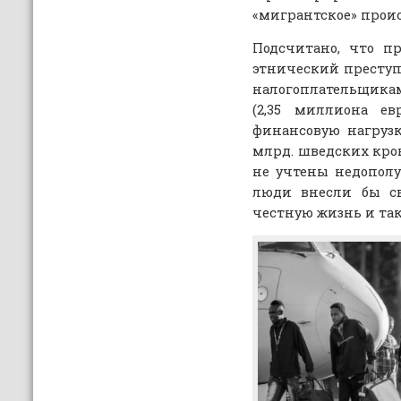
«мигрантское» прои
Подсчитано, что п
этнический преступ
налогоплательщикам
(2,35 миллиона ев
финансовую нагрузк
млрд. шведских крон 
не учтены недополу
люди внесли бы св
честную жизнь и та