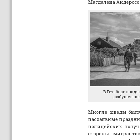
Магдалена Андерссо
В Гётеборг вводя
разбушевавш
Многие шведы были
пасхальные праздник
полицейских получ
стороны мигрантов