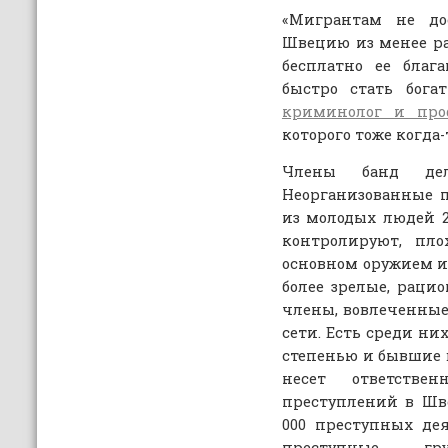
«Мигрантам не до
Швецию из менее ра
бесплатно ее благ
быстро стать бог
криминолог и про
которого тоже когда
Члены банд дел
Неорганизованные 
из молодых людей 20
контролируют, пло
основном оружием и 
более зрелые, раци
члены, вовлеченные
сети. Есть среди ни
степенью и бывшие 
несет ответстве
преступлений в Шв
000 преступных де
преступные гр