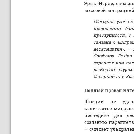
Эрик Норде, связы
массовой миграцией
«Сегодня уже не
проявлений бан
преступности, с
связана с мигра
десятилетия», — 
Goteborgs Poste
стреляет или пол
разборках, родом
Северной или Вос
Полный провал инт
Швеции не удало
количество мигрант
последние два де
созданию параллель
— считает ультрал