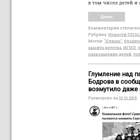
в том числе детей и 
Далее
Комментарии
отключе
Рубрика:
Новости ППА
Метки:
"Елицы"
,
блокир
защита детства
,
ИГИЛ
,
развращение детей
,
то
Глумление над п
Бодрова в сообщ
возмутило даже 
Размещено на
16.10.2015