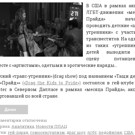
В США в рамках ак
ЛГБТ-движения «ме
Прайда» нача
проводить детские «
утренники» с участ
трансвеститов. На о
из таких «утренник
детей выводили
сцену потанцев
сте с «артистами», одетыми в эротические наряды…
ский «транс-утренник» (drag show) под названием «Тащи д
 «Прайд»»
(«Drag the Kids to Pride»)
состоялся в гей-клубе
ster в Северном Далласе в рамках «месяца Прайда», ак
ртовавшей по всей стране.
Далее
мментарии
отключены
рика:
Аналитика
,
Новости ППАЦ
ки:
гей-парад
,
гомосексуализм
,
драг шоу
,
лгбт
,
педофилия
,
США
,