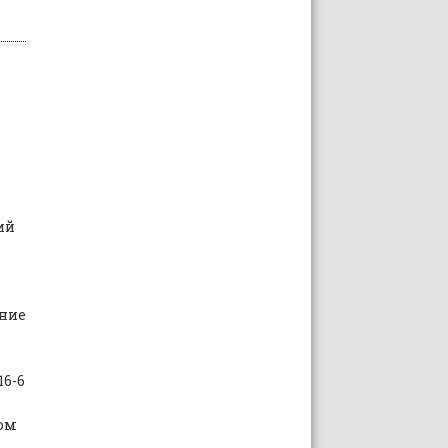
ий
ние
16-6
ом