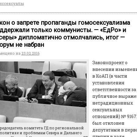
нссексуалы
кон о запрете пропаганды гомосексуализма
ддержали только коммунисты. — «ЕдРо» и
серы» дипломатично отмолчались, итог —
орум не набран
мещено на
23.02.2016
Законопроект о
внесении изменен
в КоАП (в части
установления
ответственности за
публичное выраже
нетрадиционных
сексуальных
отношений) № 9167
был отклонен
редседатель комитета ГД по региональной
депутатами в перв
политике и проблемам Севера и Дальнего
чтении в ходе