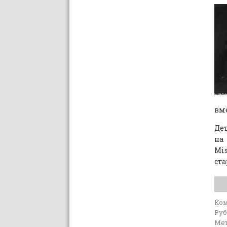
вме
Дет
на
Mi
ста
Ко
Руб
Мет