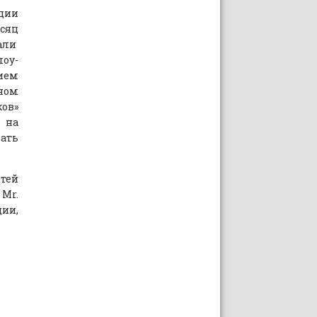
ции
сяц
ли
шоу-
ием
дном
ов»
 на
ать
етей
 Mr.
ции,