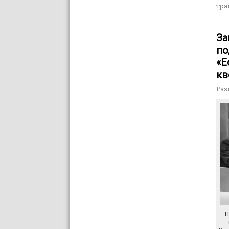
тра
За
по
«Е
кв
Раз
П