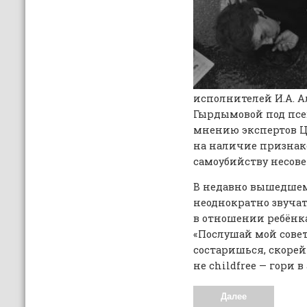
исполнителей И.А. Ал
Гырдымовой под псе
мнению экспертов Ц
на наличие признак
самоубийству несов
В недавно вышедше
неоднократно звуча
в отношении ребёнка
«Поcлушай мой cовет
cоcтаришьcя, cкорей
не childfree — гори в 
Далее