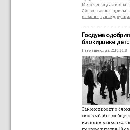
Метки:
деструктивные 
Общественная приемн
насилие
,
суицид
,
суици
Госдума одобрил
блокировке детск
Размещено на
12.10.2018
Законопроект о бло
«колумбайн-сообщес
насилие в школах, б
первом чтении 10 ок