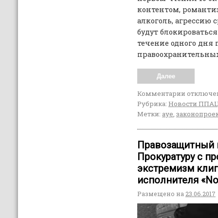
контентом, романти
алкоголь, агрессию
будут блокироваться
течение одного дня 
правоохранительных
Далее
Комментарии
отключе
Рубрика:
Новости ППА
Метки:
ауе
,
законопрое
Правозащитный ц
Прокуратуру с п
экстремизм кли
исполнителя «No
Размещено на
23.06.2017