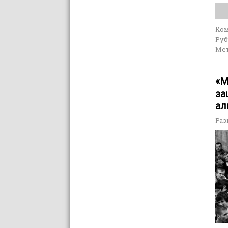
Ко
Руб
Мет
«М
за
ал
Раз