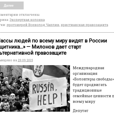
Далее
мментарии
отключены
рика:
Экспертная колонка
ки:
протоиерей Всеволод Чаплин
,
христианская правозащита
ассы людей по всему миру видят в России
щитника…» — Милонов дает старт
ьтернативной правозащите
мещено на
29.09.2015
Международная
организация
«Волонтеры свободы»
будет продвигать
традиционные
семейные ценности 
всему миру
Депутат