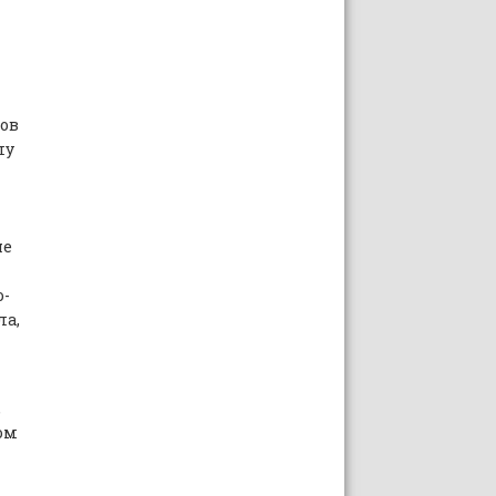
ов
лу
не
о-
ла,
,
ом