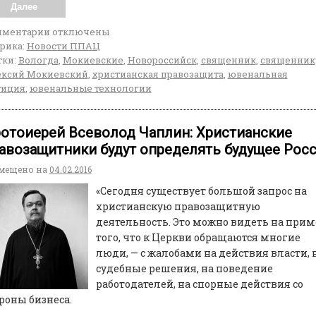
Далее
мментарии
отключены
рика:
Новости ППАЦ
ки:
Вологда
,
Мокиевские
,
Новороссийск
,
священник
,
священник
ксий Мокиевский
,
христианская правозащита
,
ювенальная
тиция
,
ювенальные технологии
отоиерей Всеволод Чаплин: Христианские
авозащитники будут определять будущее Рос
мещено на
04.02.2016
«Сегодня существует большой запрос на
христианскую правозащитную
деятельность. Это можно видеть на прим
того, что к Церкви обращаются многие
люди, — с жалобами на действия власти, 
судебные решения, на поведение
работодателей, на спорные действия со
роны бизнеса.