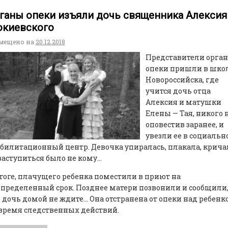
ганы опеки изъяли дочь священника Алексия
киевского
мещено на
20.12.2018
Представители орган
опеки пришли в шко
Новороссийска, где
учится дочь отца
Алексия и матушки
Елены — Тая, никого 
оповестив заранее, и
увезли ее в социальн
билитационный центр. Девочка упиралась, плакала, крича
заступиться было не кому…
тоге, плачущего ребенка поместили в приют на
пределенный срок. Позднее матери позвонили и сообщили
 дочь домой не ждите… Она отстранена от опеки над ребенк
время следственных действий.