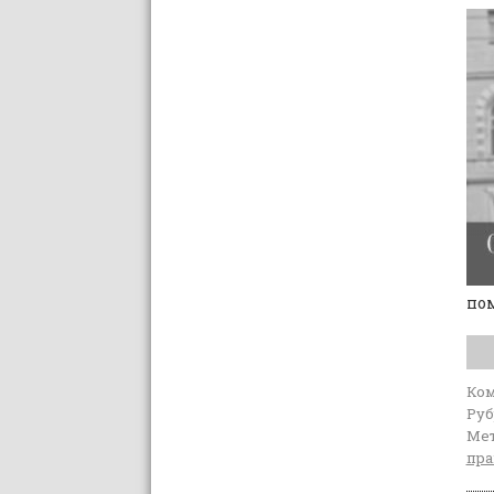
пом
Ко
Руб
Мет
пра