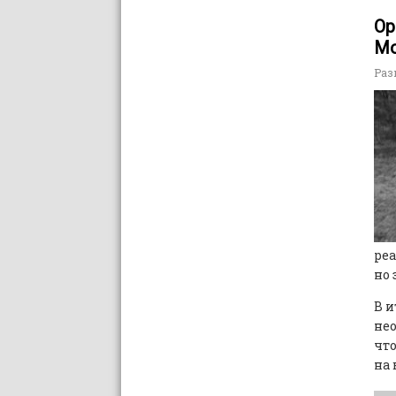
Ор
Мо
Раз
реа
но 
В и
нео
что
на 