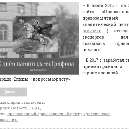
– В июле 2016 г. на 
сайта «Православ
правозащитный
аналитический цент
pravoz.ru
) нескол
экспертов нач
оказывать право
помощь.
– В 2017 г. заработал с
приёма граждан и
сервис правовой
ощи «Елицы – вопросы юристу».
Далее
мментарии
отключены
рика:
Новости ППАЦ
ки:
православный правозащитный центр
,
христианская
возащита