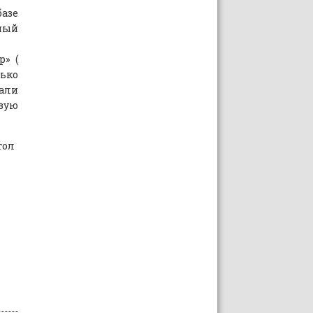
базе
ный
р» (
ько
али
вую
тол