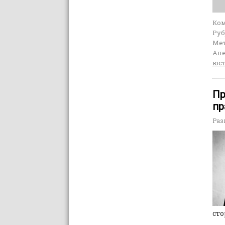
Ко
Руб
Мет
Але
юс
Пр
пр
Раз
сто