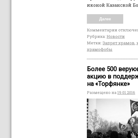
иконой Казанской Б
Далее
Комментарии
отключе
Рубрика:
Новости
Метки:
Запрет храмов
,
храмофобы
Более 500 веру
акцию в поддерж
на «Торфянке»
Размещено на
19.01.2016