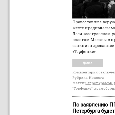
Православные верую
месте предполагаемо
Лосиноостровском ра
властям Москвы с п
санкционированное 
«Торфянке».
Далее
Комментарии
отключе
Рубрика:
Новости
Метки:
Запрет храмов
,
"Торфянке"
,
храмоборц
По заявлению П
Петербурга будет