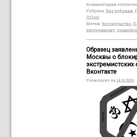
Комментарии
отключе
Рубрика:
Без рубрики
,
ППАЦ
Метки:
богохульство
,
П
экстремизму
,
храмобо
Образец заявлени
Москвы о блоки
экстремистских 
Вконтакте
Размещено на
14.10.2015