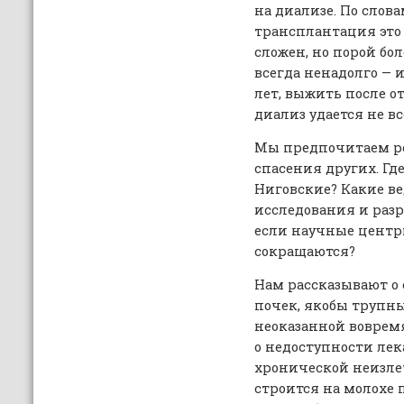
на диализе. По сло
трансплантация это в
сложен, но порой бол
всегда ненадолго — 
лет, выжить после о
диализ удается не вс
Мы предпочитаем ре
спасения других. Гд
Ниговские? Какие в
исследования и разр
если научные центр
сокращаются?
Нам рассказывают о
почек, якобы трупны
неоказанной воврем
о недоступности лек
хронической неизле
строится на молохе 