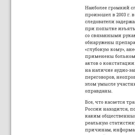
Наиболее громкий сл
произошел в 2003 г. в
следователи задерж
при попытке изъять
со связанными рукам
обнаружены препара
«глубокую кому», ан
применены больном
актов о констатации
на наличие аудио-з
переговоров, неопр
злом умысле участни
оправданы.
Все, что касается т
России находится, п
каким общественным
реальную статистику
причинам, информа