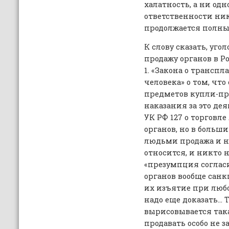
халатность, а ни одн
ответственности ник
продолжается полны
К слову сказать, уго
продажу органов в Р
1. «Закона о трансп
человека» о том, что
предметов купли-про
наказания за это дея
УК РФ 127 о торговл
органов, но в больши
людьми продажа и н
относится, и никто 
«презумпция согласи
органов вообще сан
их изъятие при любо
надо еще доказать… Т
вырисовывается така
продавать особо не з