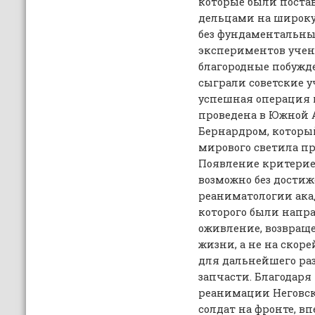
которые были пост
дельцами на широку
без фундаментальны
экспериментов учен
благородные побужд
сыграли советские уч
успешная операция 
проведена в Южной
Бернардром, которы
мирового светила п
Появление критерие
возможно без дости
реаниматологии ака
которого были напра
оживление, возвращ
жизни, а не на скор
для дальнейшего раз
запчасти. Благодар
реанимации Неговск
солдат на фронте, в