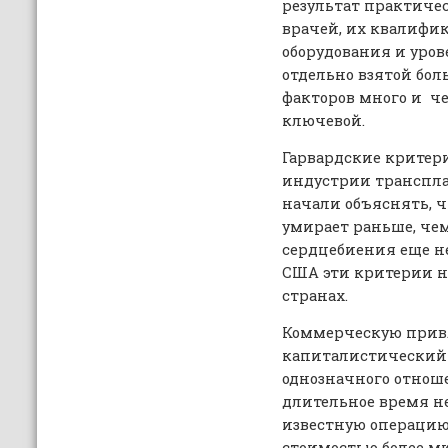
результат практичес
врачей, их квалифи
оборудования и уро
отдельно взятой боль
факторов много и ч
ключевой.
Гарвардские критери
индустрии транспла
начали объяснять, ч
умирает раньше, че
сердцебиения еще не
США эти критерии н
странах.
Коммерческую привл
капиталистический 
однозначного отнош
длительное время не 
известную операцию
стоимостью более м