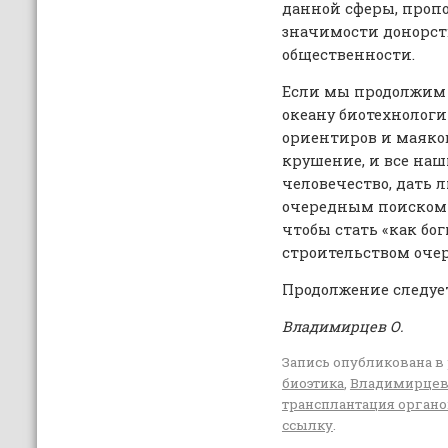
данной сферы, про
значимости донорств
общественности.
Если мы продолжим 
океану биотехнолог
ориентиров и маяко
крушение, и все на
человечество, дать 
очередным поиском 
чтобы стать «как бог
строительством оче
Продолжение следуе
Владимирцев О.
Запись опубликована в
биоэтика
,
Владимирцев
трансплантация орган
ссылку
.