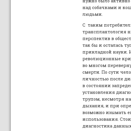
нужно было активно
над собачками и ко
людьми.
С таким потребите
трансплантология н
перспектив в общес
так бы и осталась т
прикладной науки. И
революционные крит
во многом переверн
смерти. По сути чел
личностью после ди
в состоянии запреде
установления диагн
трупом, несмотря н
дыхания, и при опр
возможно изымать е
использования. Стои
диагностика данных