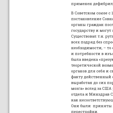
применен дефибрил
В Советском союзе с 
постановление Совна
органы граждан пос
государству и могут 
Существовал т.н. ру
всех подряд без спро
необходимости, – то 
и потребности в изъя
была введена «презу
теоретической возмо
органов для себя и с
факту действенный с
выработан до сих по
мозга» вслед за США
отдела и Минздрав 
как несоответствую
Они были приняты л
перестройки.