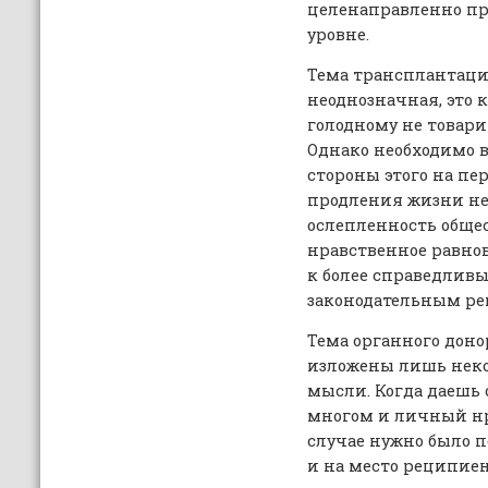
целенаправленно пр
уровне.
Тема трансплантаци
неоднозначная, это к
голодному не товарищ
Однако необходимо в
стороны этого на пе
продления жизни не
ослепленность общес
нравственное равнов
к более справедлив
законодательным р
Тема органного доно
изложены лишь неко
мысли. Когда даешь 
многом и личный нр
случае нужно было п
и на место реципиен