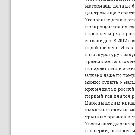
материалы дела не 
центром еще с совет
Уголовные дела в о
прекращаются из года
главврач и ряд врач
инвалидов. В 2012 го
подобное дело. И та
в прокуратуру о зло
трансплантологов не
попадает лишь очен
Однако даже по тому
можно судить о мас
криминала в россий
первый год длятся р
Царицынским крими
выявлены случаи ма
трупных органов и тк
Увольняют директор
проверки, выявлен