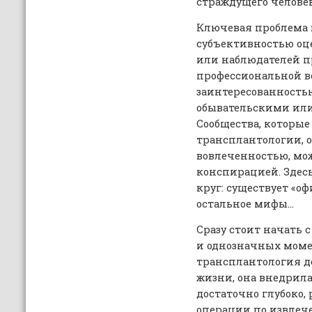
страждущего человек
Ключевая проблема в
субъективностью оц
или наблюдателей пр
профессиональной в
заинтересованностью
обывательскими ил
Сообщества, которые
трансплантологии, 
вовлеченностью, мож
конспирацией. Здес
круг: существует «о
остальное мифы…
Сразу стоит начать 
и однозначных момен
трансплантология д
жизни, она внедрила
достаточно глубоко,
операции по извлече