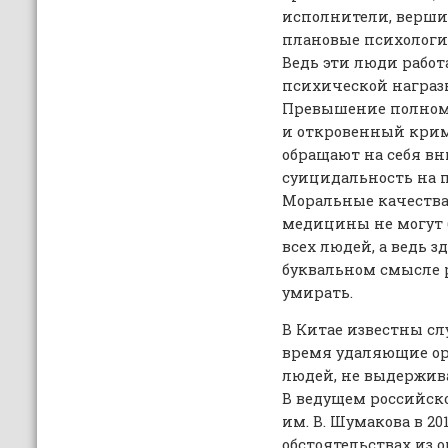
исполнители, верши
плановые психологи
Ведь эти люди работ
психической награзк
Превышение полномо
и откровенный крими
обращают на себя в
суицидальность на 
Моральные качества
медицины не могут 
всех людей, а ведь зд
буквальном смысле р
умирать.
В Китае известны сл
время удаляющие о
людей, не выдержив
В ведущем российск
им. В. Шумакова в 2
обстоятельствах из 