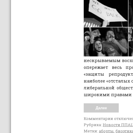
нескрываемым восх
опережает весь п
«защиты репроду
наиболее «отсталых 
либеральной общес
широкими правами р
Далее
Комментарии
отключе
Рубрика:
Новости ППА
Метки:
аборты
,
биоэтик