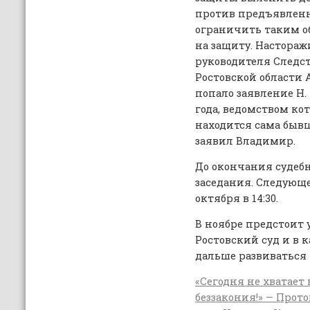
против предъявленно
ограничить таким о
на защиту. Настораж
руководителя Следс
Ростовской области А.
попало заявление Н. 
года, ведомством ко
находится сама быв
заявил Владимир.
До окончания судебн
заседания. Следующе
октября в 14:30.
В ноябре предстоит 
Ростовский суд и в 
дальше развиваться 
«Сегодня не хватает
беззакония!» — Про