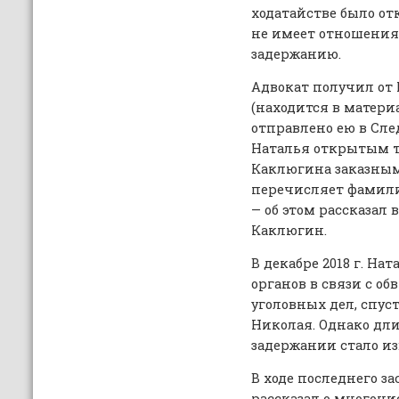
ходатайстве было от
не имеет отношения
задержанию.
Адвокат получил от
(находится в материа
отправлено ею в Сл
Наталья открытым т
Каклюгина заказны
перечисляет фамили
— об этом рассказал
Каклюгин.
В декабре 2018 г. На
органов в связи с 
уголовных дел, спуст
Николая. Однако дли
задержании стало из
В ходе последнего з
рассказал о многоч