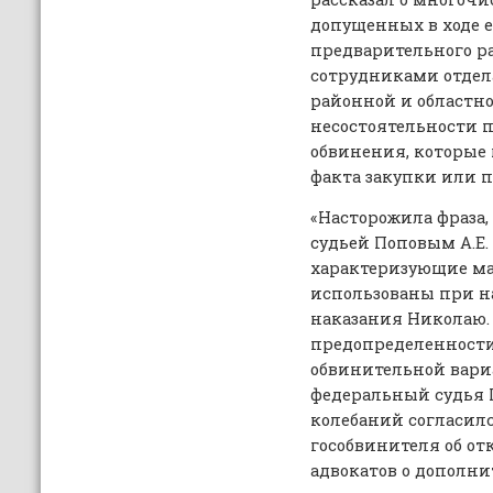
допущенных в ходе е
предварительного р
сотрудниками отдел
районной и областно
несостоятельности 
обвинения, которые 
факта закупки или 
«Насторожила фраза
судьей Поповым А.Е.
характеризующие ма
использованы при н
наказания Николаю
предопределенности
обвинительной вариа
федеральный судья П
колебаний согласил
гособвинителя об от
адвокатов о дополн