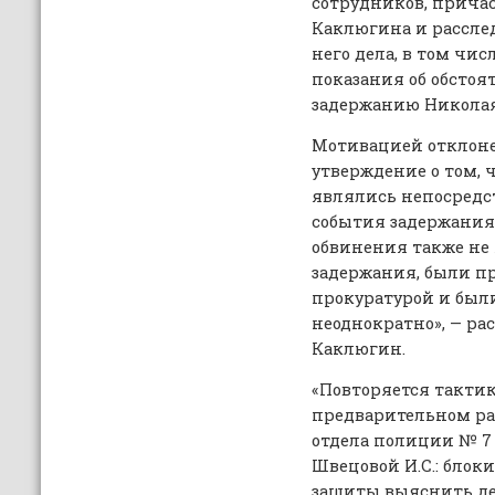
сотрудников, прича
Каклюгина и рассле
него дела, в том чис
показания об обстоя
задержанию Николая 
Мотивацией отклоне
утверждение о том, ч
являлись непосред
события задержания.
обвинения также не
задержания, были 
прокуратурой и был
неоднократно», — р
Каклюгин.
«Повторяется такти
предварительном ра
отдела полиции № 
Швецовой И.С.: бло
защиты выяснить дет