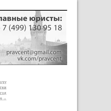
хочу
утки
 год
те
→