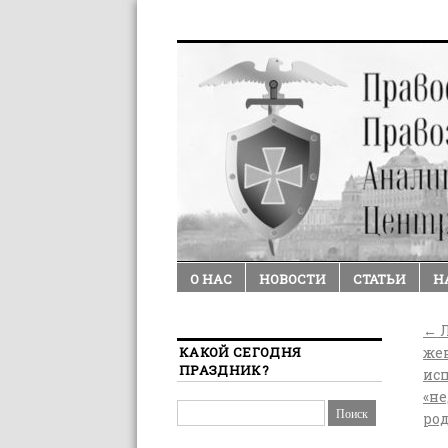
О НАС
НОВОСТИ
СТАТЬИ
Н
←
Л
КАКОЙ СЕГОДНЯ
жен
ПРАЗДНИК?
исп
«не
род