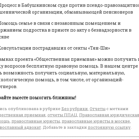
роцесс в Бабушкинском суде против псевдо-правозащитно
шеннической организации, обманывающей пенсионеров
омощь семье в связи с незаконным помещением и
ржанием подростка в приюте по акту о безнадзорности в
скве
онсультации пострадавших от секты «Тян-Ши»
амках проекта «Общественная приемная» можно получить 
у вопросов бесплатную правовую помощь. В нашем центре
ь возможность получить социальную, материальную,
хологическую помощь, в том числе, от организаций-
тнеров.
айте вместе помогать ближним!
ись опубликована в рубрике
Без рубрики
,
Отчеты
с метками
ественная приемная
,
отчеты ППАЦ
,
Православная юридическа
мощь
,
православные юристы
,
православные юристы в москве
,
вославный адвокат
. Добавьте в закладки
постоянную ссылку
.