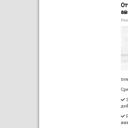
От
ав
Раз
по
Сре
З
дей
Р
ин