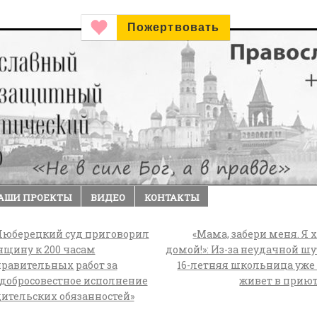
Пожертвовать
АШИ ПРОЕКТЫ
ВИДЕО
КОНТАКТЫ
юберецкий суд приговорил
«Мама, забери меня. Я 
щину к 200 часам
домой!»: Из-за неудачной ш
равительных работ за
16-летняя школьница уже
добросовестное исполнение
живет в прию
ительских обязанностей»