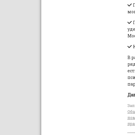
П
мо
П
уде
Мо
К
В р
ряд
ест
пси
пар
Дав
Зап
Общ
по
пра