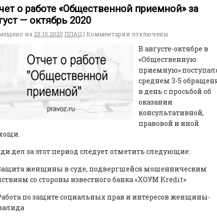
чет о работе «Общественной приемной» за
густ — октябрь 2020
мещено на
25.10.2020
ППАЦ
|
Комментарии
отключены
В августе-октябре в
«Общественную
приемную» поступало
среднем 3-5 обращен
в день с просьбой об
оказании
консультативной,
правовой и иной
мощи.
ди дел за этот период следует отметить следующие:
ащита женщины в суде, подвергшейся мошенническим
ствиям со стороны известного банка «ХОУМ Kredit»
абота по защите социальных прав и интересов женщины-
валида