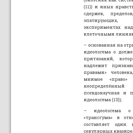
(11)) и иных нравс
сдержек, предел
эпатирующих, 
экспериментах над
клеточными линиям
– основанная на от
идеологема о долж
притязаний, кото
надлежит признав
правами» человека
мнимое «право»
неопределённый 
псевдонаучная и п
идеологема (13));
– идеологема о 
«трансгума» в отн
составляет один 
секулярных квазирел