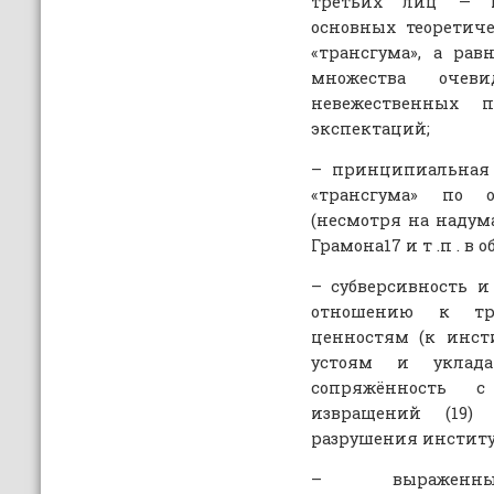
третьих лиц — н
основных теоретич
«трансгума», а ра
множества очеви
невежественных 
экспектаций;
– принципиальная 
«трансгума» по 
(несмотря на наду
Грамона17 и т .п . в о
– субверсивность и
отношению к тр
ценностям (к инст
устоям и укладам
сопряжённость с
извращений (19)
разрушения институт
– выраженные