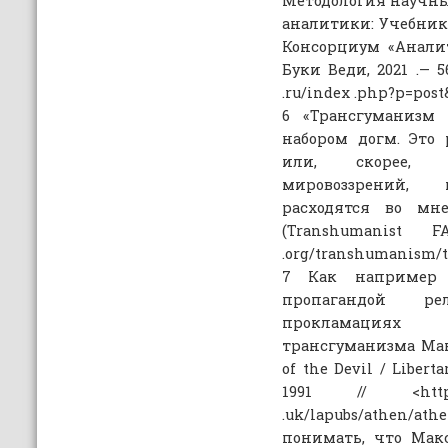
Методология научн
аналитики: Учебник . 
Консорциум «Аналит
Буки Веди, 2021 .— 56
.ru/index .php?p=post
6 «Трансгуманизм
набором догм. Это
или, скорее, с
мировоззрений, 
расходятся во мн
(Transhumanist FA
.org/transhumanism/tr
7 Как например 
пропагандой ре
прокламациях
трансгуманизма Макс
of the Devil / Libert
1991 // <http:
.uk/lapubs/athen/ath
понимать, что Мак