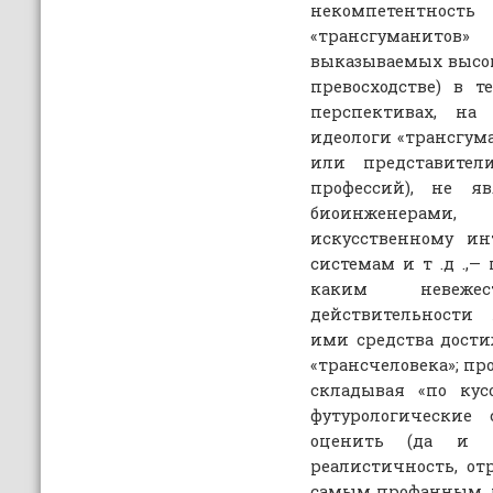
некомпетентно
«трансгуманитов
выказываемых высок
превосходстве) в 
перспективах, на
идеологи «трансгум
или представител
профессий), не яв
биоинженерам
искусственному ин
системам и т .д .,—
каким невеже
действительности
ими средства дости
«трансчеловека»; пр
складывая «по ку
футурологические
оценить (да и 
реалистичность, о
самым профанным, 