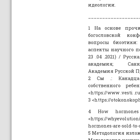
идеологии.
__________________
1 На основе прочи
богословской кон
вопросы биоэтики:
аспекты научного по
23 .04 .2021) / Рус
академия; Санкт
Академия Русской П
2 См .: Канадца
собственного ребе
<https://www .vesti .ru/
3 <https://otokonokop
4 How hormones 
<https://whyevoluti
hormones-are-sold-to-ch
5 Методология изложе