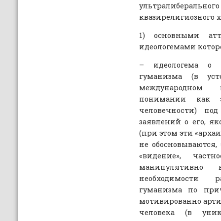
ультралибера
квазирелигиозного х
1) основными ат
идеологемами котор
– идеологема о 
гуманизма (в ус
международном 
понимании как 
человечности) по
заявлений о его, я
(при этом эти «арха
не обосновываются, 
«видение», частн
манипулятивно 
необходимости р
гуманизма по прич
мотивированно арти
человека (в уни