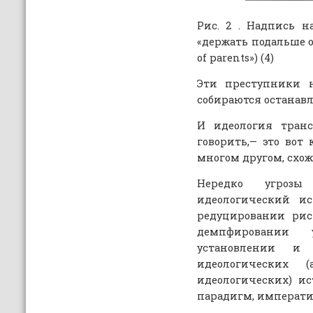
Рис. 2 . Надпись н
«держать подальше от
of parents») (4)
Эти преступники н
собираются останавл
И идеология тран
говорить,— это вот 
многом другом, схож
Нередко угроз
идеологический ис
редуцировании рис
демпфировании
установлении и
идеологических 
идеологических) и
парадигм, императи