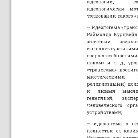
идеологии, со
идеологически м
толковании такого «
– идеологема «транс
Рэймонда Курцвейла
значении свер
интеллектуальными
сверхспособностя
полом» и т. д., уро
«трансгума», достиг
мистическими 
религиозными) пси
и иными манипу
генетикой, эксп
человеческого ор
устройствами;
– идеологема о п
полностью от каки
(биоэтика как сист