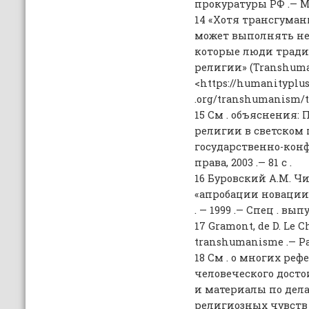
прокуратуры РФ .— М ., 
14 «Хотя трансгуман
может выполнять не
которые люди тради
религии» (Transhuman
<https://humanityplu
.org/transhumanism/t
15 См . объяснения:
религии в светском г
государственно-кон
права, 2003 .— 81 с .
16 Буровский А.М. Ч
«апробации новации»
. — 1999 .— Спец . выпу
17 Gramont, de D. Le C
transhumanisme .— Pari
18 См . о многих ре
человеческого дост
и материалы по дел
религиозных чувств