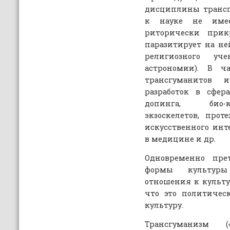
дисциплины трансг
к науке не имее
риторически прик
паразитирует на не
религиозного уч
астрономии). В ча
трансгуманитов 
разработок в сфер
допинга, био-к
экзоскелетов, прот
искусственного инт
в медицине и др.
Одновременно пре
формы культуры
отношения к культур
что это политичес
культуру.
Трансгуманизм (