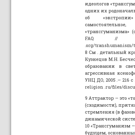
идеологов «трансгум
одних их родоначаль
об «экстропии
самостоятельное
«трансгуманизма» (
FAQ // <htt
.org/transhumanism/t
8 См . детальный кр
Кузнецов М.Н. Бесче
образовании в све
агрессивная ксенофо
УНЦ ДО, 2005 .— 216 с .
religion .ru/files/discu
9 Аттрактор — это «
(сходимости), прит
стремления (в фазов
динамической систе
10 «Трансгуманизм —
будущем, основанны