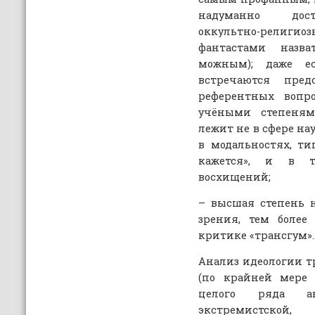
надуманно дост
оккультно-религ
фантастами назва
можным); даже ес
встречаются пре
референтных вопро
учёными степеням
лежит не в сфере на
в модальностях, т
кажется», и в т
восхищений;
– высшая степень 
зрения, тем боле
критике «трансгум».
Анализ идеологии т
(по крайней мере
целого ряда акт
экстремистской,