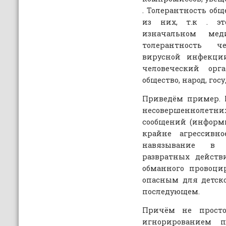
. Толерантность общ
из них, т.к . э
изначальном ме
толерантность ч
вирусной инфекции
человеческий ор
общество, народ, госу
Приведём пример. 
несовершеннолетн
сообщений (информи
крайне агрессивно
навязывание в 
развратных действ
обманного провоци
опасным для детск
последующем.
Причём не прост
игнорированием 