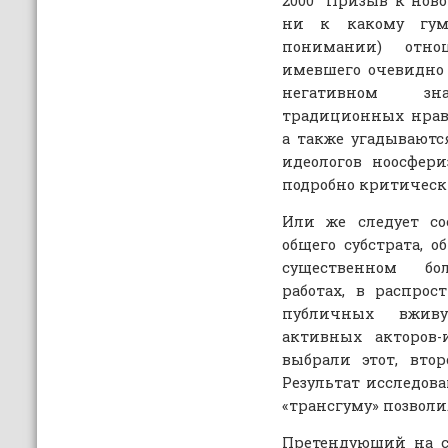
2000 “Призыв к нов
ни к какому гум
понимании) отно
имевшего очевидно
негативном з
традиционных нрав
а также угадываютс
идеологов ноосфер
подробно критически
Или же следует со
общего субстрата, о
существенном бо
работах, в распро
публичных вживу
активных акторов-
выбрали этот, втор
Результат исследов
«трансгуму» позвол
Претендующий на с