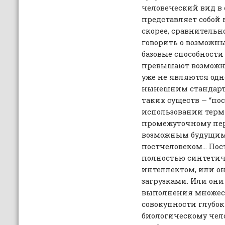
человеческий вид в
представляет собой н
скорее, сравнительн
говорить о возможны
базовые способности
превышают возможн
уже не являются од
нынешним стандарта
таких существ — “по
использовании терми
промежуточному пер
возможным будущим 
постчеловеком… Пос
полностью синтети
интеллектом, или о
загрузками. Или они
выполнения множест
совокупности глубо
биологическому чел