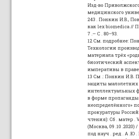
Изд-во Приволжского
медицинского универси
243 . Понкин И.В., П
как lex biomedica // 
7 .— С . 80–93.
12 См. подробнее: По
Технологии производ
материала трёх «ро
биоэтический аспек
императивы в праве .— 
13 См .: Понкин И.В.
защиты малолетних 
интеллектуальных ф
в форме пропаганды
неопределённого» по
прокуратуры Россий
чтения): Сб . матер . 
(Москва, 09 .10 .2020) 
под науч . ред . А .Ю