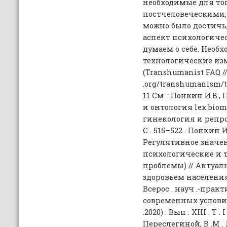
необходимые для тог
постчеловеческими,
можно было достичь,
аспект психологичес
думаем о себе. Нео
технологические изм
(Transhumanist FAQ //
.org/transhumanism/t
11 См .: Понкин И.В.
и онтология lex biom
гинекология и репроду
С . 515–522 . Понкин И
Регулятивное значен
психологические и 
проблемы) // Актуа
здоровьем населения:
Всерос . науч .-прак
современных условия
.2020) . Вып . XIII . Т . 
Переслегиной, В .М .