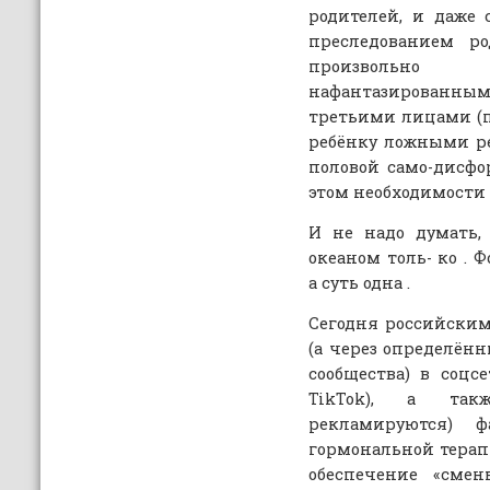
родителей, и даже
преследованием ро
произвольн
нафантазированны
третьими лицами (п
ребёнку ложными р
половой само-дисфо
этом необходимости 
И не надо думать, 
океаном толь- ко .
а суть одна .
Сегодня российски
(а через определён
сообщества) в соцсе
TikTok), а та
рекламируются) ф
гормональной терап
обеспечение «смен