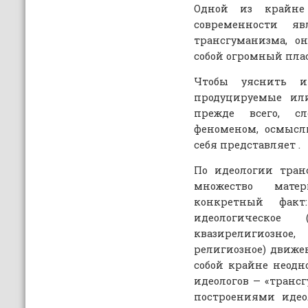
Одной из крайне
современности я
трансгуманизма, о
собой огромный пла
Чтобы уяснить и
продуцируемые ил
прежде всего, с
феноменом, осмысли
себя представляет .
По идеологии тран
множество матер
конкретный факт
идеологическое
квазирелигиозно
религиозное) движе
собой крайне неодн
идеологов — «транс
построениями идеол