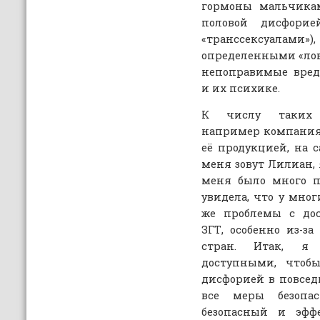
гормоны мальчик
половой дисфори
«транссексуалам
определенными «ло
непоправимые вред
и их психике.
К числу таких п
например компания O
её продукцией, на с
меня зовут Лилиан, 
меня было много п
увидела, что у мно
же проблемы с дос
ЗГТ, особенно из-з
стран. Итак, я
доступными, чтобы
дисфорией в повсе
все меры безопас
безопасный и эффе