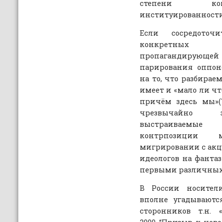
степени кон
институированности
Если сосредоточ
конкретных 
пропагандирующей 
парирования оппон
на то, что разбира
имеет и «мало ли чт
причём здесь мы»(
чрезвычайно з
выстраиваемые 
контрпозиции 
мигрировании с ак
идеологов на фанта
первыми различных
В России носител
вполне угадываютс
сторонников т.н. 