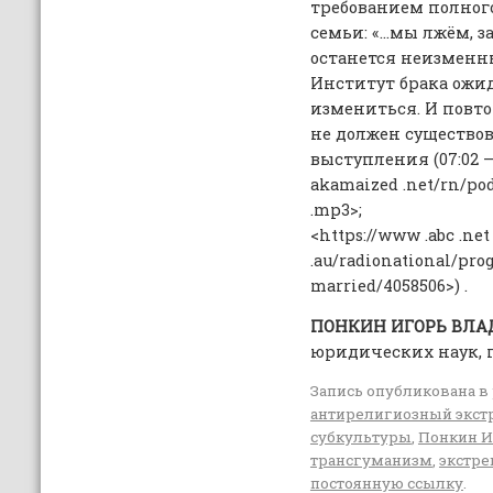
требованием полног
семьи: «…мы лжём, з
останется неизменны
Институт брака ожи
измениться. И повто
не должен существов
выступления (07:02 – 0
akamaized .net/rn/pod
.mp3>;
<https://www .abc .net
.au/radionational/pro
married/4058506>) .
ПОНКИН
ИГОРЬ
ВЛА
юридических наук, 
Запись опубликована в
антирелигиозный экс
субкультуры
,
Понкин И.
трансгуманизм
,
экстр
постоянную ссылку
.