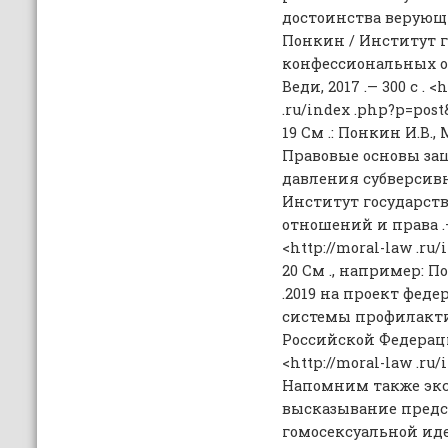
достоинства верующих
Понкин / Институт г
конфессиональных от
Веди, 2017 .— 300 с . <
.ru/index .php?p=post&
19 См .: Понкин И.В.,
Правовые основы защ
давления субверсив
Институт государст
отношений и права .— М
<http://moral-law .ru/
20 См ., например: П
.2019 на проект феде
системы профилакт
Российской Федерации
<http://moral-law .ru/
Напомним также экс
высказывание пред
гомосексуальной иде