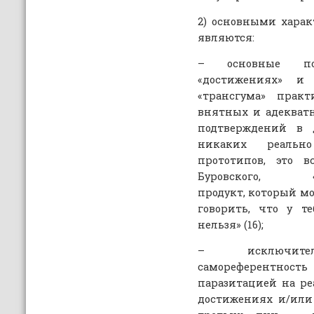
2) основными хара
являются:
– основные по
«достижениях» и
«трансгума» прак
внятных и адекватн
подтверждений в 
никаких реаль
прототипов, это в
Буровского, «фи
продукт, который м
говорить, что у те
нельзя» (16);
– исключитель
самореферентност
паразитацией на р
достижениях и/или