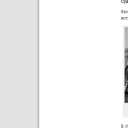
Суд
Яв
ис
В 1