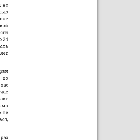
д не
тью
 вне
кой
сти
о 24
ыть
яет
орви
а по
ехас
чае
акт
рма
о не
ься,
 раз