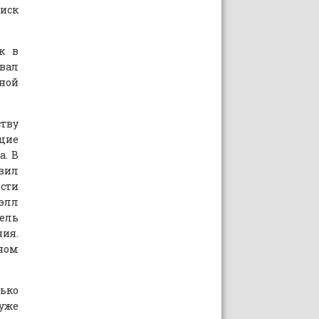
иск
к в
вал
ной
тву
щие
а. В
овил
сти
уэлл
тель
ия.
ном
лько
 уже