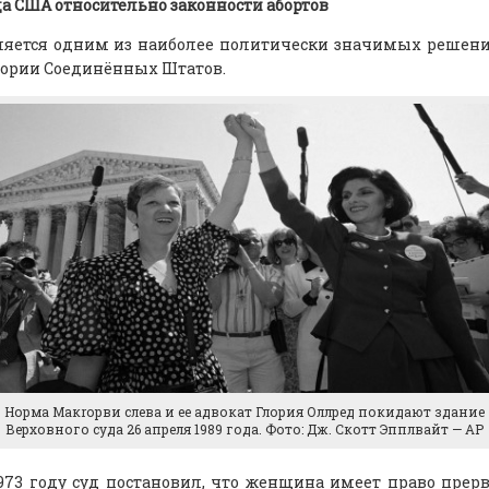
а США относительно законности абортов
ляется одним из наиболее политически значимых решен
тории Соединённых Штатов.
Норма Макrорви слева и ее адвокат Глория Оллред покидают здание
Верховного суда 26 апреля 1989 года. Фото: Дж. Скотт Эпплвайт — AP
973 году суд постановил, что женщина имеет право прер