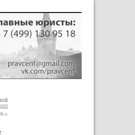
нной
2022
да
→
Е