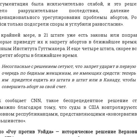
ргументация была исключительно слабой, и это реше
ело разрушительные последствия, далекие
щенационального урегулирования проблемы абортов, Ро
си только подогрели споры и углубили разногласия».
 крайней мере, в 21 штате уже есть законы или попра
орые приведут их к запрету абортов в ближайшее время
ным Института Гуттмахера. И еще четыре штата, скорее вс
ретят аборты в ближайшее время.
Несогласные с решением сетуют, что запрет ударит в первую
очередь по бедным женщинам, не имеющих средств: теперь
им придется ездить из штата в штат или в Канаду, чтобы
совершить аборт за свой счет.
к сообщает CNN, такое беспрецедентное решение ст
зможно благодаря тому, что суды в США контролируютс
новном республиканцами, представляющими «консервати
ьшинство».
ло «Роу против Уэйда» — историческое решение Верхов