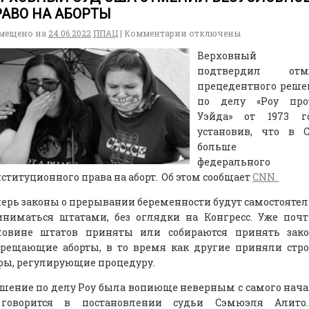
АВО НА АБОРТЫ
мещено на
24.06.2022
ППАЦ
|
Комментарии
отключены
Верховный с
подтвердил отм
прецедентного реше
по делу «Роу про
Уэйда» от 1973 го
установив, что в 
больше н
федерального
ституционного права на аборт. Об этом сообщает
CNN.
ерь законы о прерывании беременности будут самостояте
иниматься штатами, без оглядки на Конгресс. Уже поч
ловине штатов приняты или собираются принять зако
прещающие аборты, в то время как другие приняли стр
ры, регулирующие процедуру.
шение по делу Роу была вопиюще неверным с самого нача
говорится в постановлении судьи Сэмюэля Алито