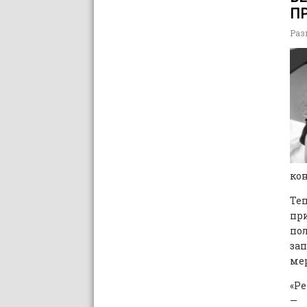
ПР
Раз
кон
Теп
пр
по
за
ме
«Ре
— 