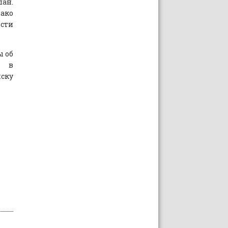
ан.
нако
сти
ы об
ь в
ску