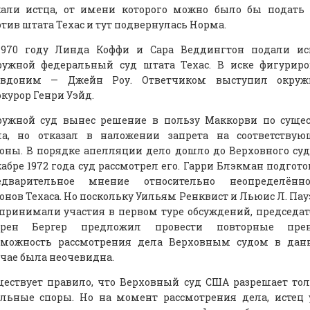
кали истца, от имени которого можно было бы подать 
тив штата Техас и тут подвернулась Норма.
1970 году Линда Коффи и Сара Веддингтон подали ис
ружной федеральный суд штата Техас. В иске фигуриро
евдоним — Джейн Роу. Ответчиком выступил окруж
курор Генри Уэйд.
ружной суд вынес решение в пользу Маккорви по сущес
ла, но отказал в наложении запрета на соответствую
оны. В порядке апелляции дело дошло до Верховного суд
абре 1972 года суд рассмотрел его. Гарри Блэкман подгот
едварительное мнение относительно неопределённо
онов Техаса. Но поскольку Уильям Ренквист и Льюис Л. Па
принимали участия в первом туре обсуждений, председа
ррен Бергер предложил провести повторные прен
зможность рассмотрения дела Верховным судом в дан
чае была неочевидна.
ществует правило, что Верховный суд США разрешает то
альные споры. Но на момент рассмотрения дела, истец