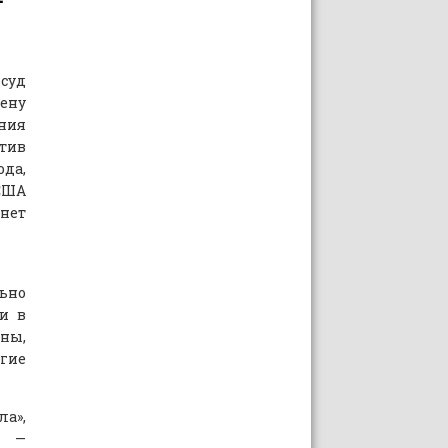
уд
ену
ния
тив
да,
США
ет
льно
ти в
ны,
огие
ла»,
. —