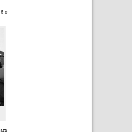
ий в
вать