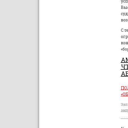
ус
Выс
су
воз
С т
ог
ко
«бо
А
Ч
А
ПО
«О
Зап
зап