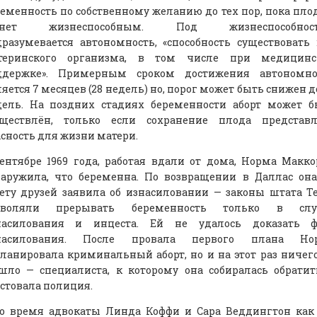
еменность по собственному желанию до тех пор, пока пло
анет жизнеспособным. Под жизнеспособнос
разумевается автономность, «способность существовать
теринского организма, в том числе при медицинс
ддержке». Примерным сроком достижения автономно
яется 7 месяцев (28 недель) но, порог может быть снижен д
дель. На поздних стадиях беременности аборт может б
уществлён, только если сохранение плода представл
сность для жизни матери.
ентябре 1969 года, работая вдали от дома, Норма Макк
наружила, что беременна. По возвращении в Даллас он
ету друзей заявила об изнасиловании — законы штата Т
зволяли прерывать беременность только в слу
насилования и инцеста. Ей не удалось доказать ф
насилования. После провала первого плана Но
ланировала криминальный аборт, но и на этот раз ничег
шло — специалиста, к которому она собиралась обратит
стовала полиция.
то время адвокаты Линда Коффи и Сара Веддингтон как