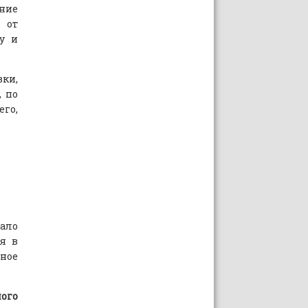
ние
 от
у и
вки,
, по
его,
ало
я в
вное
ного