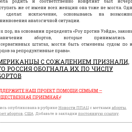
пела родить и соответственно конфликт был исчерп
тупать же от имени всех женщин она тоже не могла. Од
д сделал исключение, основываясь на возможно
никновения аналогичной ситуации.
ех пор, на основании прецедента «Роу против Уэйда», закон
раничении абортов, которые принималис
нсервативных штатах, могли быть отменены судом по и
рцов за репродуктивные права».
МЕРИКАНЦЫ С СОЖАЛЕНИЕМ ПРИЗНАЛИ,
ТО РОССИЯ ОБОГНАЛА ИХ ПО ЧИСЛУ
БОРТОВ
ДДЕРЖИТЕ НАШ ПРОЕКТ ПОМОЩИ СЕМЬЯМ —
БЩЕСТВЕННАЯ ПРИЕМНАЯ»
!
ись опубликована в рубрике
Новости ППАЦ
с метками
аборты
,
рет абортов
,
США
. Добавьте в закладки
постоянную ссылку
.