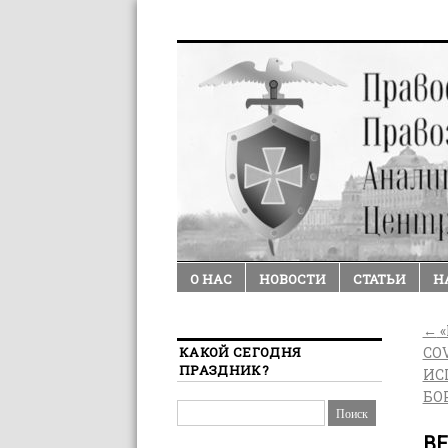
О НАС
НОВОСТИ
СТАТЬИ
Н
←
«
КАКОЙ СЕГОДНЯ
COV
ПРАЗДНИК?
ИС
БО
В