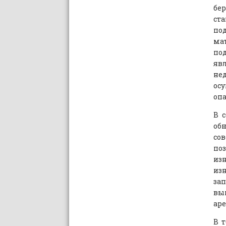
бер
ст
под
ма
по
явл
не
ос
опа
В с
об
сов
по
из
из
зап
вы
аре
В 