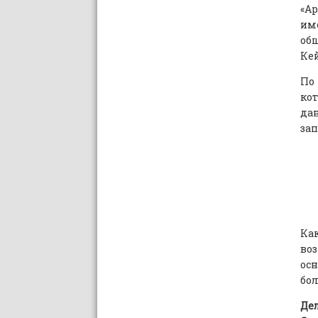
«А
им
об
Кей
По
кот
дан
зап
Ка
во
ос
бол
Де