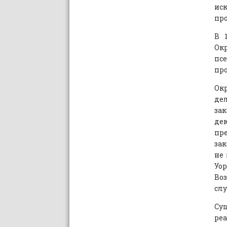
ис
про
В 
Ок
пс
про
Ок
де
зак
дек
пр
зак
не 
Уо
Во
слу
Су
ре