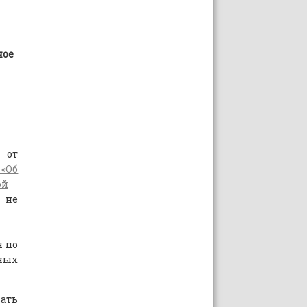
ное
 от
«Об
ой
е
я по
ных
вать