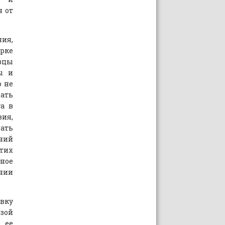
 от
ния,
ерке
азцы
ы и
о не
мать
та в
ия,
вать
аний
этих
ьное
нии
явку
зой
 ее