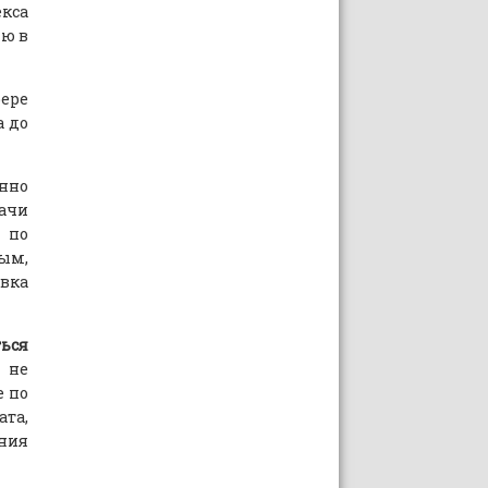
екса
лю в
фере
а до
нно
ачи
 по
ным,
вка
ться
о не
е по
ата,
ния