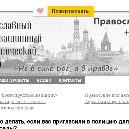
Пожертвовать
АШИ ПРОЕКТЫ
ВИДЕО
КОНТАКТЫ
 Долгопрудном женщину-
Правосудие для дет
валида хотят лишить
Германии: Jugenda
дительских прав
о делать, если вас пригласили в полицию для
седы?