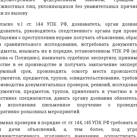
лжностных лиц, уклоняющихся без уважительных причин
и по вызову.
гласно ч.1 ст. 144 УПК РФ, дознаватель, орган дозна
дователь, руководитель следственного органа при пров
бщения о преступлении вправе получать объяснения, обр
я сравнительного исследования, истребовать документ
дметы, изымать их в порядке, установленном УПК РФ (н
она «о Полиции»), назначать судебную экспертизу, прини
астие в ее производстве и получать заключение экспер
зумный срок, производить осмотр места происшеств
ументов, предметов, трупов, освидетельствование, требо
изводства документальных проверок, ревизий, исследов
кументов, предметов, трупов, привлекать к участию в 
ствиях специалистов, давать органу дознания обязател
я исполнения письменное поручение о проведе
еративно-розыскных мероприятий.
амках проверки в порядке ст. ст. 144, 145 УПК РФ требовать 
я дачи объяснений, а, тем более, под угро
министративного, уголовного наказания, осуществлять