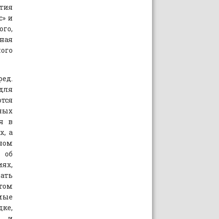
стия
с» и
ого,
чная
ного
ред.
 для
ются
тных
я в
х, а
нном
 об
ях,
чать
 том
имые
дке,
н и