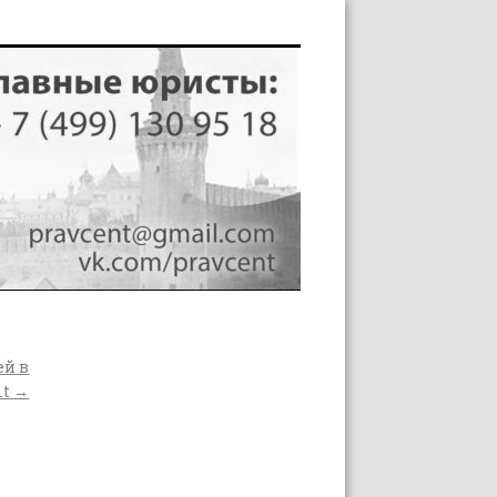
ей в
mt
→