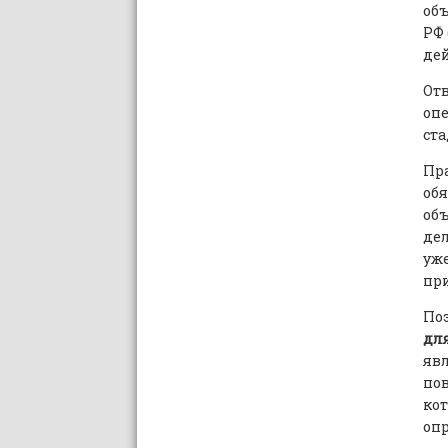
объ
РФ 
дей
Отв
опе
ста
Пр
об
об
де
уж
при
По
дл
явл
пов
ко
опр