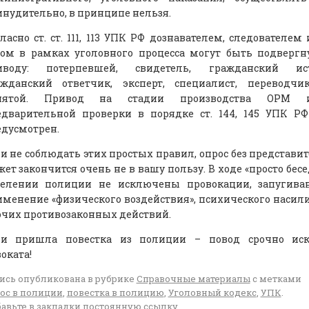
нудительно, в принципе нельзя.
ласно ст. ст. 111, 113 УПК РФ дознавателем, следователем
дом в рамках уголовного процесса могут быть подверг
иводу: потерпевшей, свидетель, гражданский ист
ажданский ответчик, эксперт, специалист, переводчи
нятой. Привод на стадии производства ОРМ 
едварительной проверки в порядке ст. 144, 145 УПК Р
едусмотрен.
и не соблюдать этих простых правил, опрос без представи
ет закончится очень не в вашу пользу. В ходе «просто бесе
делении полиции не исключены провокации, запугиван
менение «физического воздействия», психического насил
очих противозаконных действий.
ли пришла повестка из полиции – повод срочно иск
оката!
ись опубликована в рубрике
Справочные материалы
с метками
ос в полиции
,
повестка в полицию
,
Уголовный кодекс
,
УПК
.
авьте в закладки
постоянную ссылку
.