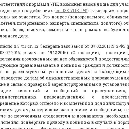
оответствии с нормами УПК возможен вызов лишь для уча
ледственных действиях (
ст. 188 УПК РФ
), к которым «опро
седа» не относится. Это допрос (подозреваемого, обвиняем
детеля, потерпевшего, эксперта, специалиста, понятого), о
авка, обыск, выемка, осмотр и тп. в рамках возбужден
ловного дела.
ласно п.3 ч.1 ст. 13 Федеральный закон от 07.02.2011 N 3-ФЗ (
03.07.2016, с изм. от 19.12.2016) «О полиции», полиции
полнения возложенных на нее обязанностей предоставля
едующие права: вызывать в полицию граждан и должнос
ц по расследуемым уголовным делам и находящимс
оизводстве делам об административных правонарушения
же в связи с проверкой зарегистрированных в установле
рядке заявлений и сообщений о преступлениях,
министративных правонарушениях, о происшестви
решение которых отнесено к компетенции полиции; полу
 таким делам, материалам, заявлениям и сообщениям, в
сле по поручениям следователя и дознавателя, необход
яснения; подвергать приводу в полицию в случаях и поря
едусмотренных федеральным законом, гражда