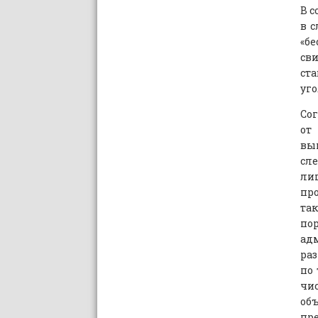
В с
в с
«бе
сви
ст
уго
Сог
от 
вы
сл
ли
пр
так
по
ад
раз
по
чи
объ
пр