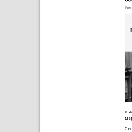
Раз
вы
ме
Отв