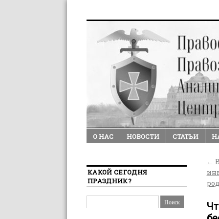
О НАС
НОВОСТИ
СТАТЬИ
Н
←
В
КАКОЙ СЕГОДНЯ
ин
ПРАЗДНИК?
ро
Чт
бе