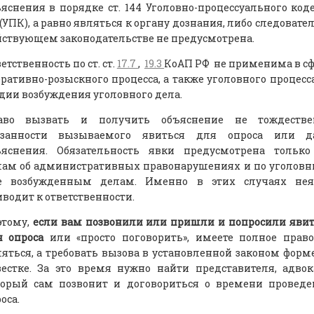
яснения в порядке ст. 144 Уголовно-процессуального код
(УПК), а равно являться к органу дознания, либо следовате
ствующем законодательстве не предусмотрена.
етственность по ст. ст.
17.7
,
19.3
КoАП РФ не применима в с
ративно-розыскного процесса, а также уголовного процесс
дии возбуждения уголовного дела.
аво вызвать и получить объяснение не тождестве
язанности вызываемого явиться для опроса или д
ъяснения. Обязательность явки предусмотрена только
лам об административных правонарушениях и по уголов
е возбужденным делам. Именно в этих случаях нея
водит к ответственности.
этому,
если вам позвонили или пришли и попросили яви
я опроса
или «просто поговорить», имеете полное прав
яться, а требовать вызова в установленной законом форм
естке. За это время нужно найти представителя, адвок
торый сам позвонит и договориться о времени проведе
оса.