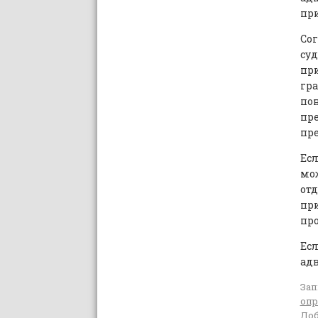
при
Сог
су
пр
гр
по
пр
пр
Есл
мож
от
при
пр
Ес
адв
Зап
опр
Доб