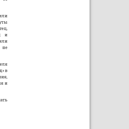
 или
нуты
ец,
к и
или
Ф не
теля
д» в
ия,
ия и
ать