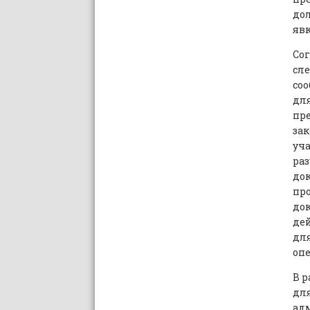
до
явк
Со
сле
соо
дл
пре
зак
уч
ра
док
про
до
дей
дл
оп
В р
дл
ад