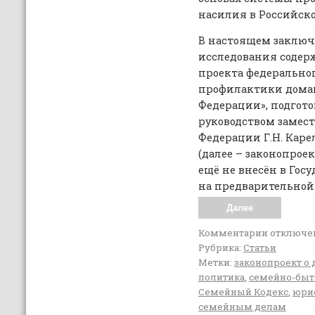
насилия в Российск
В настоящем заключ
исследования содер
проекта федеральног
профилактики домаш
Федерации», подгото
руководством замест
Федерации Г.Н. Карел
(далее – законопрое
ещё не внесён в Гос
на предварительной
Далее
Комментарии
отключе
Рубрика:
Статьи
Метки:
законопроект о
политика
,
семейно-быт
Семейный Кодекс
,
юри
семейным делам