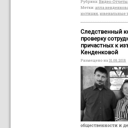
Рубрика:
Видео-Отчеты
Метки:
алла кенденков
юстиция
,
ювенальные 
Следственный к
проверку сотруд
причастных к из
Кенденковой
Размещено на
31.08.2018
общественности и д