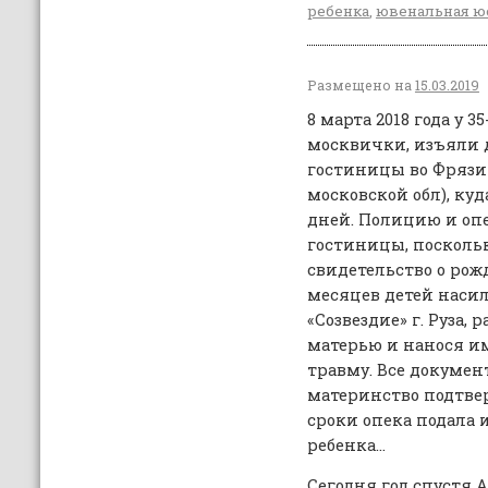
ребенка
,
ювенальная ю
Размещено на
15.03.2019
8 марта 2018 года у 
москвички, изъяли д
гостиницы во Фрязи
московской обл), куд
дней. Полицию и оп
гостиницы, поскольк
свидетельство о рож
месяцев детей наси
«Созвездие» г. Руза
матерью и нанося 
травму. Все докуме
материнство подтве
сроки опека подала 
ребенка…
Сегодня год спустя 