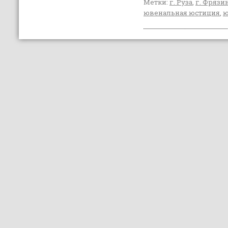
Метки:
г. Руза
,
г. Фрязи
ювенальная юстиция
,
ю