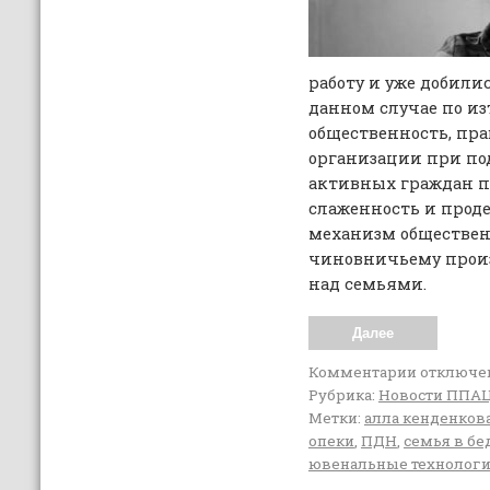
работу и уже добили
данном случае по и
общественность, пр
организации при по
активных граждан 
слаженность и про
механизм обществен
чиновничьему прои
над семьями.
Далее
Комментарии
отключе
Рубрика:
Новости ППА
Метки:
алла кенденков
опеки
,
ПДН
,
семья в бе
ювенальные технолог