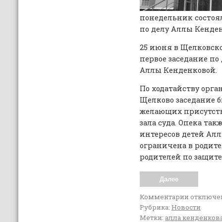
понедельник состоял
по делу Аллы Кенде
25 июня в Щелковск
первое заседание по
Аллы Кенденковой.
По ходатайству орга
Щелково заседание 
желающих присутств
зала суда. Опека та
интересов детей Алл
ограничена в родите
родителей по защите
Далее
Комментарии
отключе
Рубрика:
Новости
Метки:
алла кенденков