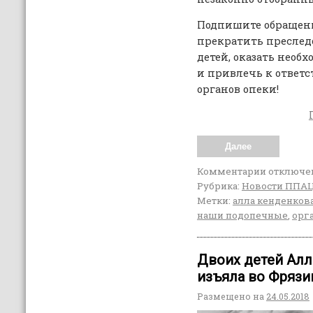
Подпишите обращени
прекратить преследо
детей, оказать нео
и привлечь к ответ
органов опеки!
Далее
Комментарии
отключе
Рубрика:
Новости ППА
Метки:
алла кенденков
наши подопечные
,
орг
Двоих детей Ал
изъяла во Фрязи
Размещено на
24.05.2018