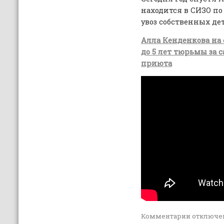
находится в СИЗО по
увоз собственных дет
Алла Кенденкова на 
до 5 лет тюрьмы за 
приюта
Комментарии
отключе