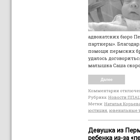
адвокатских бюро П
партнеры». Благода
помощи пермских б
удалось договориться
малышка Саша скоро 
Далее
Комментарии
отключе
Рубрика:
Новости ППА
Метки:
Наталья Корьев
юстиция
,
ювенальные 
Девушка из Перм
ребенка из-за «п