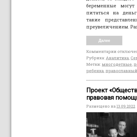
беременные могут
питаться на деньг
такие представлен
преувеличением. Р
Далее
Комментарии
отключе
Рубрика:
Аналитика
,
Се
Метки:
многодетные
,
п
ребенка
,
православный
Проект «Обществ
правовая помощ
Размещено на
13.09.2022