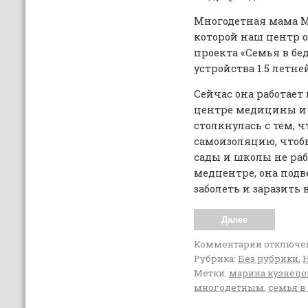
Многодетная мама М
которой наш центр 
проекта «Семья в бед
устройства 1.5 летне
Сейчас она работае
центре медицины и д
столкнулась с тем, ч
самоизоляцию, чтоб
сады и школы не рабо
медцентре, она подв
заболеть и заразить 
Далее
Комментарии
отключе
Рубрика:
Без рубрики
,
Метки:
марина кузнецо
многодетным
,
семья в