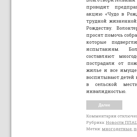
проводит предпра
акцию «Чудо в Рож
трудной жизненной
Рождеству. Волонт
просят помочь собра
которые подвергл
испытаниям. Бо
составляют многод
пострадали от пож
жилье и все имущес
воспитывают детей 
в сельской мест
инвалидностью.
Далее
Комментарии
отключе
Рубрика:
Новости ППА
Метки:
многодетные
,
п