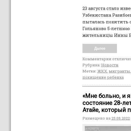
23 августа стало изв
Узбекистана Разибое
пыталась похитить 
Гольяново 5-летнюю
жительницы Инны Б
Далее
Комментарии
отключе
Рубрика:
Новости
Метки:
ЖКХ
,
мигранты
похищение ребенка
«Мне больно, и я
состояние 28-ле
Атайе, который 
Размещено на
25.08.2022