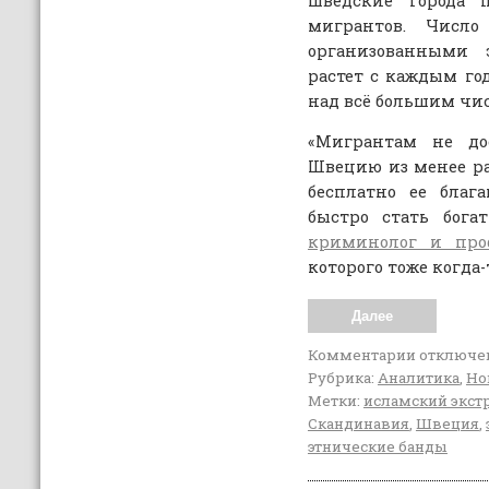
шведские города 
мигрантов. Число
организованными 
растет с каждым го
над всё большим чи
«Мигрантам не до
Швецию из менее ра
бесплатно ее благ
быстро стать бог
криминолог и про
которого тоже когда
Далее
Комментарии
отключе
Рубрика:
Аналитика
,
Но
Метки:
исламский экс
Скандинавия
,
Швеция
,
этнические банды