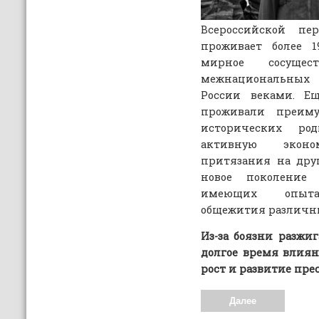
Всероссийской пе
проживает более 1
мирное сосущес
межнациональных
России веками. Е
проживали преим
исторических ро
активную экон
притязания на дру
новое поколение
имеющих опыта 
общежития различны
Из-за боязни разж
долгое время влия
рост и развитие пр
Далее