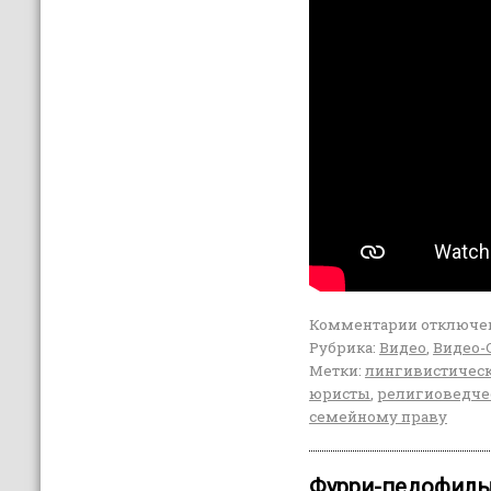
Комментарии
отключе
Рубрика:
Видео
,
Видео-
Метки:
лингивистическ
юристы
,
религиоведчес
семейному праву
Фурри-педофилы 