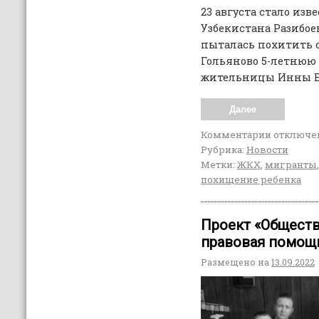
23 августа стало изв
Узбекистана Разибое
пыталась похитить 
Гольяново 5-летнюю
жительницы Инны Б
Далее
Комментарии
отключе
Рубрика:
Новости
Метки:
ЖКХ
,
мигранты
похищение ребенка
Проект «Обществ
правовая помощ
Размещено на
13.09.2022