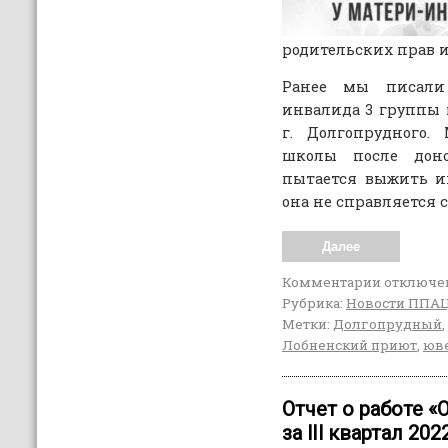
родительских прав 
Ранее мы писали
инвалида 3 группы и
г. Долгопрудного.
школы после доно
пытается выжить и
она не справляется 
Далее
Комментарии
отключе
Рубрика:
Новости ППА
Метки:
Долгопрудный
,
Лобненский приют
,
юве
Отчет о работе 
за lIl квартал 202