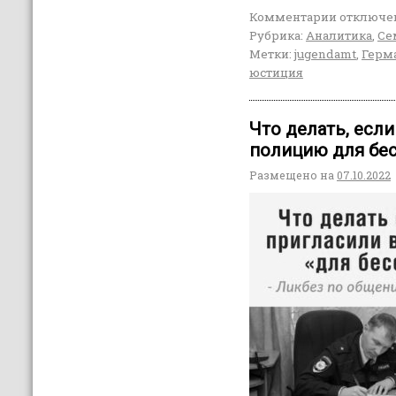
Комментарии
отключе
Рубрика:
Аналитика
,
Се
Метки:
jugendamt
,
Герм
юстиция
Что делать, если
полицию для бе
Размещено на
07.10.2022