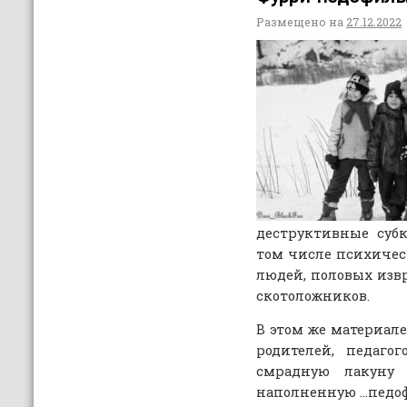
Размещено на
27.12.2022
деструктивные суб
том числе психиче
людей, половых изв
скотоложников.
В этом же материал
родителей, педаго
смрадную лакуну 
наполненную …педо