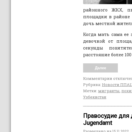
районного ЖКХ, п
площадки в районе 
дочь местной жите
Когда мать сама ее 
девочкой от площа
секунды похитит
расстояние более 10
Далее
Комментарии
отключе
Рубрика:
Новости ППА
Метки:
мигранты
,
похи
Узбекистан
Правосудие для 
Jugendamt
Размещено на
15.11.2022