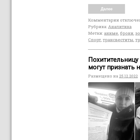
Далее
Комментарии
отключе
Рубрика:
Аналитика
Метки:
аниме
,
брони
,
з
Спорт
,
трансвеститы
,
т
Похитительницу 
могут признать
Размещено на
25.12.2022