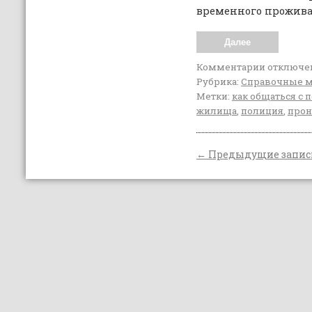
временного прожива
Далее
Комментарии
отключе
Рубрика:
Справочные 
Метки:
как общаться с 
жилища
,
полиция
,
прон
←
Предыдущие запис